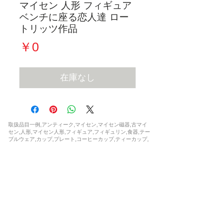
マイセン 人形 フィギュア
ベンチに座る恋人達 ロー
トリッツ作品
価
￥0
格
在庫なし
取扱品目一例,アンティーク,マイセン,マイセン磁器,古マイ
セン,人形,マイセン人形,フィギュア,フィギュリン,食器,テー
ブルウェア,カップ,プレート,コーヒーカップ,ティーカップ,
セット,花瓶,一点もの,ウニカート,アラビアンナイト,波の戯
れ,ブルーオニオン,カラーオニオン,インドの華,,ブルーオー
キッド,Bフォーム,ピンクローズ,柿右衛門,シノワズリ,フラ
ワー,ドラゴン,ワトー ,マントルクロック,時計,限定,日本未
発売,世界限定,激安,レア,珍品,非売品,正規品,新品,など
お問い合わせ
soukenclub@gmail.com