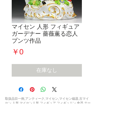
マイセン 人形 フィギュア
ガーデナー 薔薇薫る恋人
プンツ作品
価
￥0
格
在庫なし
取扱品目一例,アンティーク,マイセン,マイセン磁器,古マイ
セン,人形,マイセン人形,フィギュア,フィギュリン,食器,テー
ブルウェア,カップ,プレート,コーヒーカップ,ティーカップ,
セット,花瓶,一点もの,ウニカート,アラビアンナイト,波の戯
れ,ブルーオニオン,カラーオニオン,インドの華,,ブルーオー
キッド,Bフォーム,ピンクローズ,柿右衛門,シノワズリ,フラ
ワー,ドラゴン,ワトー ,マントルクロック,時計,限定,日本未
発売,世界限定,激安,レア,珍品,非売品,正規品,新品,など