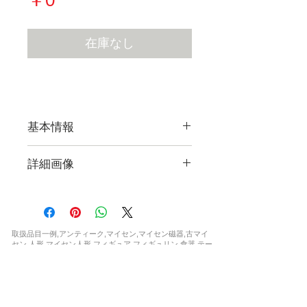
格
在庫なし
基本情報
詳細画像
現在販売している作品すべての
詳細画像をご覧になれます。
取扱品目一例,アンティーク,マイセン,マイセン磁器,古マイ
【フォトギャラリー Flickr
セン,人形,マイセン人形,フィギュア,フィギュリン,食器,テー
ブルウェア,カップ,プレート,コーヒーカップ,ティーカップ,
Photo Gallery】
セット,花瓶,一点もの,ウニカート,アラビアンナイト,波の戯
れ,ブルーオニオン,カラーオニオン,インドの華,,ブルーオー
キッド,Bフォーム,ピンクローズ,柿右衛門,シノワズリ,フラ
ワー,ドラゴン,ワトー ,マントルクロック,時計,限定,日本未
発売,世界限定,激安,レア,珍品,非売品,正規品,新品,など