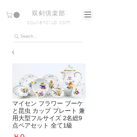
​双剣倶楽部
soukenclub.com
マイセン フラワー ブーケ
と昆虫 カップ プレート 兼
用大型フルサイズ 2名総9
点ペアセット 全て1級
価
￥0