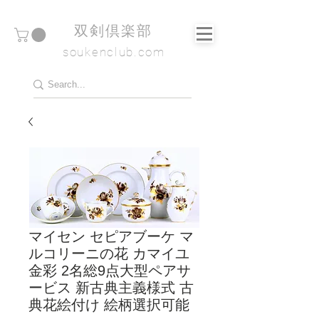
​双剣倶楽部
soukenclub.com
マイセン セピアブーケ マ
ルコリーニの花 カマイユ
金彩 2名総9点大型ペアサ
ービス 新古典主義様式 古
典花絵付け 絵柄選択可能