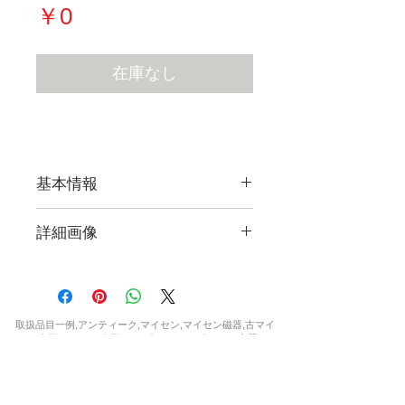
価
￥0
格
在庫なし
基本情報
詳細画像
現在販売している作品すべての
詳細画像をご覧になれます。
取扱品目一例,アンティーク,マイセン,マイセン磁器,古マイ
【フォトギャラリー Flickr
セン,人形,マイセン人形,フィギュア,フィギュリン,食器,テー
ブルウェア,カップ,プレート,コーヒーカップ,ティーカップ,
Photo Gallery】
セット,花瓶,一点もの,ウニカート,アラビアンナイト,波の戯
れ,ブルーオニオン,カラーオニオン,インドの華,,ブルーオー
キッド,Bフォーム,ピンクローズ,柿右衛門,シノワズリ,フラ