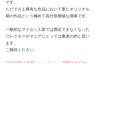
です。
ただでさえ稀有な作品において更にオリジナル
期の作品という極めて高付加価値な個体です。
一般的なマイセン人形では満足できなくなった
コレクターやマニアにとっては垂涎の的と思い
ます。
ご期待ください。
6/19 写真を更新いたしました。実際の作品で
す。
人形～フィギュリン
プラチナコレクション～高額作品
全ての最新入荷予定