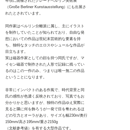
年頃に開催されたグレートベルリン美術展
（Große Berliner Kunstausstellung）にも出展さ
れたとされています。
同作家はベルリン分離派に属し、主にイラスト
を制作していたことが知られており、自由な発
想においての作品は
世紀末芸術的な要素を持
ち、独特なタッチのエロスやシュールな作品が
目立ちます。
実は磁器作家としての顔を持つ同氏ですが、マ
イセン磁器で制作された人形で記録に残ってい
るのはこの一作のみ、つまりは唯一無二の作品
ということになります。
非常にインパクトのある作風で、時代背景と同
氏の感性が色濃く反映されており、写真でもお
分かりかと思いますが、独特の作品ゆえ実際に
見ると隣に何を飾ろうが一発で目を奪われるほ
どの引力とオーラがあり、サイズも幅230m/奥行
150mm/高さ195mm/重さ2150g
（文献参考値）
を有する大型作品
です。