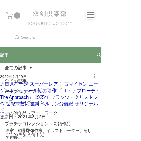
​双剣倶楽部
soukenclub.com
記事
全ての記事
2020年6月19日
全ての記事
近日入荷予定 スーパーレア！ 古マイセン ユー
ゲントシュテール期の珍作 「ザ・アプローチ～
テーブルウェア
The Approach」 1925年 フランツ・クリストフ
人形～フィギュリン
作 世紀末芸術運動 ベルリン分離派 オリジナル
期
その他作品～アートワーク
更新日：
2021年3月2日
プラチナコレクション～高額作品
画家、磁器彫像作家、イラストレーター、そし
全ての最新入荷予定
て俳優…