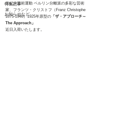
世紀末芸術運動 ベルリン分離派の多彩な芸術
特集記事
家、
フランツ・クリストフ（Franz Christophe 
お知らせなど
1875-1946）
1925年原型の
「ザ・アプローチ～
The Approach」 
近日入荷いたします。