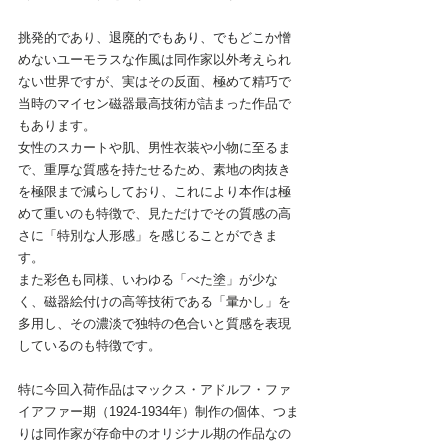
挑発的であり、
退廃的でもあり、でも
どこか憎
めないユーモラスな作風は同作家以外考えられ
ない世界ですが、実はその反面、極めて精巧で
当時のマイセン磁器最高技術が詰まった作品で
もあります。
女性のスカートや肌、男性衣装や小物に至るま
で、重厚な質感を持たせるため、素地の肉抜き
を極限まで減らしており、これにより本作は極
めて重いのも特徴で、見ただけでその質感の高
さに「特別な人形感」を感じることができま
す。
また彩色も同様、いわゆる「べた塗」が少な
く、磁器絵付けの高等技術である「暈かし」を
多用し、その濃淡で独特の色合いと質感を表現
しているのも特徴です。
特に今回入荷作品はマックス・アドルフ・ファ
イアファー期（1924-1934年）制作の個体、つま
りは同作家が存命中のオリジナル期の作品なの