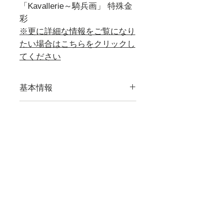
「Kavallerie～騎兵画」 特殊金
彩
※更に詳細な情報をご覧になり
たい場合はこちらをクリックし
てください
基本情報
≪等級≫
詳細画像
一級品
現在販売している作品すべての
≪サイズ≫
詳細画像をご覧になれます。
幅410mm / 奥行290mm
取扱品目一例,アンティーク,マイセン,マイセン磁器,古マイ
【Photo Gallery】
セン,人形,マイセン人形,フィギュア,フィギュリン,食器,テー
ブルウェア,カップ,プレート,コーヒーカップ,ティーカップ,
≪コンディション≫
セット,花瓶,一点もの,ウニカート,アラビアンナイト,波の戯
トップコンディション
れ,ブルーオニオン,カラーオニオン,インドの華,,ブルーオー
キッド,Bフォーム,ピンクローズ,柿右衛門,シノワズリ,フラ
ボタン剣後期、推定1800年代後
ワー,ドラゴン,ワトー ,マントルクロック,時計,限定,日本未
発売,世界限定,激安,レア,珍品,非売品,正規品,新品,など
期のアンティーク古マイセン