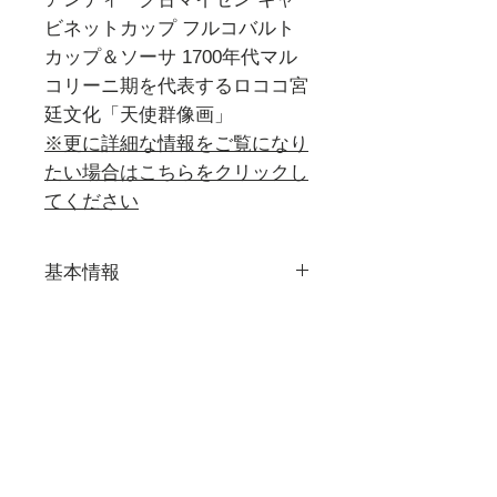
ビネットカップ フルコバルト
カップ＆ソーサ 1700年代マル
コリーニ期を代表するロココ宮
廷文化「天使群像画」
※更に詳細な情報をご覧になり
たい場合はこちらをクリックし
てください
基本情報
≪等級≫
詳細画像
一級品
現在販売している作品すべての
≪セット内容≫
詳細画像をご覧になれます。
カップ×1（口径62mm×高さ
取扱品目一例,アンティーク,マイセン,マイセン磁器,古マイ
62mm）
【Photo Gallery
】
セン,人形,マイセン人形,フィギュア,フィギュリン,食器,テー
ブルウェア,カップ,プレート,コーヒーカップ,ティーカップ,
ソーサ×1（直径132mm）
セット,花瓶,一点もの,ウニカート,アラビアンナイト,波の戯