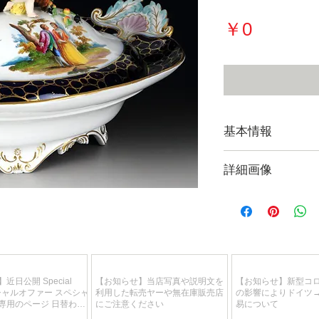
価
￥0
格
基本情報
詳細画像
現在販売してい
覧になれます。
【フォトギャラリー Fl
近日公開 Special
【お知らせ】当店写真や説明文を
【お知らせ】新型コ
スペシャルオファー スペシャ
利用した転売ヤーや無在庫販売店
の影響によりドイツ
専用のページ 日替わ
にご注意ください
易について
りで特別価格が目白押