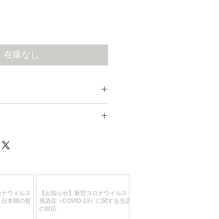
在庫なし
る作品すべての詳細画像をご
ickr Photo Gallery
】
ロナウイルス
【お知らせ】新型コロナウイルス
→日本間の貿
感染症（COVID-19）に関する当店
の対応