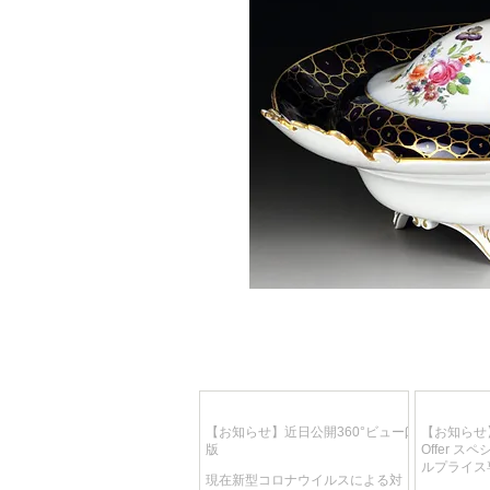
【お知らせ】近日公開360°ビューβ
【お知らせ】
版
Offer 
ルプライス
現在新型コロナウイルスによる対
り、週替わ