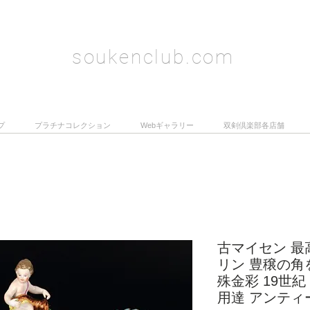
soukenclub.com
プ
プラチナコレクション
Webギャラリー
双剣倶楽部各店舗
古マイセン 最
リン 豊穣の角
殊金彩 19世
用達 アンティ