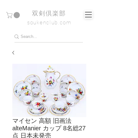
​双剣倶楽部
soukenclub.com
マイセン 高額 旧画法
alteManier カップ 8名総27
点 日本未発売