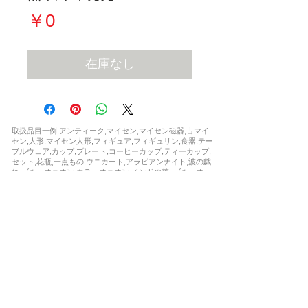
価
￥0
格
在庫なし
取扱品目一例,アンティーク,マイセン,マイセン磁器,古マイ
セン,人形,マイセン人形,フィギュア,フィギュリン,食器,テー
ブルウェア,カップ,プレート,コーヒーカップ,ティーカップ,
セット,花瓶,一点もの,ウニカート,アラビアンナイト,波の戯
れ,ブルーオニオン,カラーオニオン,インドの華,,ブルーオー
キッド,Bフォーム,ピンクローズ,柿右衛門,シノワズリ,フラ
ワー,ドラゴン,ワトー ,マントルクロック,時計,限定,日本未
発売,世界限定,激安,レア,珍品,非売品,正規品,新品,など
お問い合わせ
soukenclub@gmail.com
お客様専用ダイヤル
043-880-0394