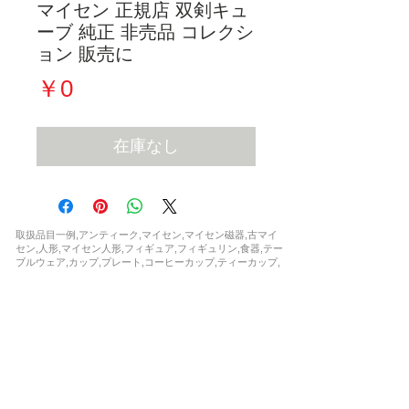
マイセン 正規店 双剣キュ
ーブ 純正 非売品 コレクシ
ョン 販売に
価
￥0
格
在庫なし
取扱品目一例,アンティーク,マイセン,マイセン磁器,古マイ
セン,人形,マイセン人形,フィギュア,フィギュリン,食器,テー
ブルウェア,カップ,プレート,コーヒーカップ,ティーカップ,
セット,花瓶,一点もの,ウニカート,アラビアンナイト,波の戯
れ,ブルーオニオン,カラーオニオン,インドの華,,ブルーオー
キッド,Bフォーム,ピンクローズ,柿右衛門,シノワズリ,フラ
ワー,ドラゴン,ワトー ,マントルクロック,時計,限定,日本未
発売,世界限定,激安,レア,珍品,非売品,正規品,新品,など
お問い合わせ
soukenclub@gmail.com