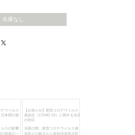
在庫なし
ロナウイルス
【お知らせ】新型コロナウイルス
→日本間の貿
感染症（COVID-19）に関する当店
の対応
イルスの影響
当面の間、新型コロナウイルス感
間の貿易の一
染防止の観点から双剣倶楽部古民