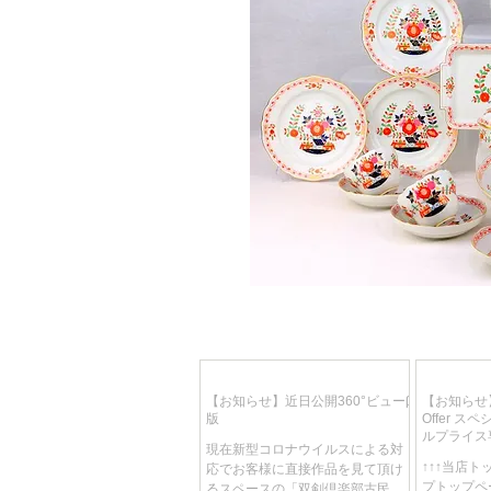
【お知らせ】近日公開360°ビューβ
【お知らせ】
版
Offer 
ルプライス
現在新型コロナウイルスによる対
り、週替わ
↑↑↑当店
応でお客様に直接作品を見て頂け
しです！
プトップペ
るスペースの「双剣倶楽部古民家