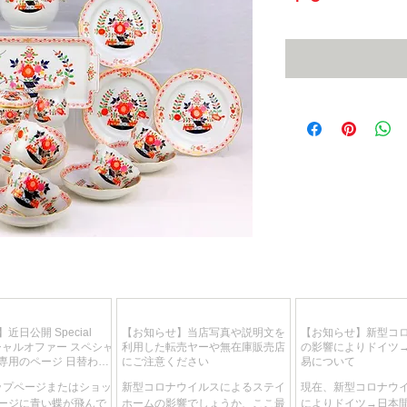
格
近日公開 Special
【お知らせ】当店写真や説明文を
【お知らせ】新型コ
スペシャルオファー スペシャ
利用した転売ヤーや無在庫販売店
の影響によりドイツ
専用のページ 日替わ
にご注意ください
易について
りで特別価格が目白押
トップページまたはショッ
新型コロナウイルスによるステイ
現在、新型コロナウ
ージに青い蝶が飛んで
ホームの影響でしょうか、ここ最
によりドイツ→日本