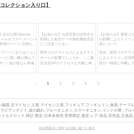
≪Dekor≫
ナコレクション入り口】
Bukett Kobalt, Go
コバルト Aカンテ
≪セット内容≫
近日公開 Special
【お知らせ】当店写真や説明文を
【お知らせ】新型コ
スペシャルオファー スペシャ
利用した転売ヤーや無在庫販売店
の影響によりドイツ
カップ（口径86m
専用のページ 日替わ
にご注意ください
易について
ソーサ（直径140
りで特別価格が目白押
トップページまたはショッ
新型コロナウイルスによるステイ
現在、新型コロナウ
デザートプレート（
ージに青い蝶が飛んで
ホームの影響でしょうか、ここ最
によりドイツ→日本
ポット（高さ250
↑↑↑ 他の色なら準備中
近当店HPのアクセスも大幅に伸
部が一時的に中断し
期間未定、商品は随時入
び、それに伴いお問い合わせも大
これにより当店の輸
シュガーポット（高
一点限りで降り切れ御
変多くなってきていますが、その
ツ税関で留め置きさ
クリーマー（高さ1
ともスリリングなブー
中で気になるお問い合わせが数件
で、卸売り等で輸入
1
2
3
4
以上総21点（2
です。 赤字で出すもの
ございましたのでご紹介させてい
だきましたお客様の
..
ただきます。...
に遅れる可能がござい
名フルセット
ご了承くださいませ
※サイズはスケ
磁器,古マイセン,人形,マイセン人形,フィギュア,フィギュリン,食器,テーブ
アラビアンナイト,波の戯れ,ブルーオニオン,カラーオニオン,インドの華,,ブル
≪絵柄の選択可
ントルクロック,時計,限定,日本未発売,世界限定,激安,レア,珍品,非売品,正規品
全て一点もの扱
特定商取引に関する法律に基づく表示
サー、プレート