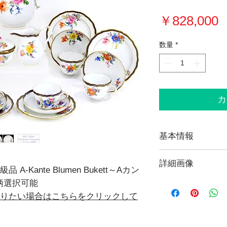
￥828,000
数量
*
カ
基本情報
等級≫
詳細画像
全て一級品
Kante Blumen Bukett～Aカン
絵柄選択可能
現在販売してい
≪Form≫
覧になれます。
りたい場合はこちらをクリックして
Neuer Aussc
【Photo Gallery