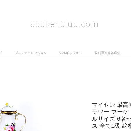
soukenclub.com
プ
プラチナコレクション
Webギャラリー
双剣倶楽部各店舗
マイセン 最高
ラワー ブーケ
ルサイズ 6名
ス 全て1級 