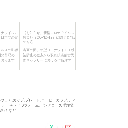
ld A-Kante, Goldrand
 金彩縁
ロナウイルス
【お知らせ】新型コロナウイルス
→日本間の貿
感染症（COVID-19）に関する当店
m 高さ62mm）×6
の対応
mm）×6
イルスの影響
当面の間、新型コロナウイルス感
直径200mm）×6
間の貿易の一
染防止の観点から双剣倶楽部古民
mm）×1
ております。
家ギャラリーにおける作品見学を
入貨物もドイ
見合わせて頂きます。 ​ 【新型コロ
さ100mm）×1
れている状態
ナウイルス感染症（COVID-19）に
10mm）×1
をご依頼いた
関する配送の影響について】 地域
3ピース）兼用大型フルサイズ6
お荷物が大幅
により配送に影響が出る場合がご
ます。 予め
ざいます。当店としましても最新
。
の状況を絶えず確認...
ール計測なので参考値です。
ルウェア,カップ,プレート,コーヒーカップ,ティ
ーオーキッド,Bフォーム,ピンクローズ,柿右衛
能≫
,新品,など
いの絵付けゆえカップ、ソー
はどのような組み合わせでも