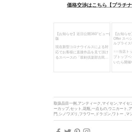
価格交渉はこちら【プラチ
【お知らせ】近日公開360°ビューβ
【お知らせ】
版
Offer 
ルプライス
現在新型コロナウイルスによる対
り、週替わ
↑↑↑当店
応でお客様に直接作品を見て頂け
しです！
プトップペ
るスペースの「双剣倶楽部古民家
いたら開催中
ギャラリー 作品見学」を中止させ
です 開催
てただいております。 それに伴い
れ替え、各
なんとかお客様に写真より詳しく
免という何
作品の良さを見て頂ける方法はな
スを制作中
いものか…...
もあります。.
取扱品目一例,アンティーク,マイセン,マイセン
ーカップ,セット,花瓶,一点もの,ウニカート,
門,シノワズリ,フラワー,ドラゴン,ワトー ,マ