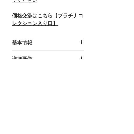
てください
価格交渉はこちら【プラチナコ
レクション入り口】
基本情報
≪Deko-Nummer≫
詳細画像
700910
現在販売している作品すべての
≪等級≫
詳細画像をご覧になれます。
全て一級品
取扱品目一例,アンティーク,マイセン,マイセン磁器,古マイ
【Photo Gallery
】
セン,人形,マイセン人形,フィギュア,フィギュリン,食器,テー
ブルウェア,カップ,プレート,コーヒーカップ,ティーカップ,
≪セット内容≫
セット,花瓶,一点もの,ウニカート,アラビアンナイト,波の戯
カップ×6（口径90mm/高さ
れ,ブルーオニオン,カラーオニオン,インドの華,,ブルーオー
キッド,Bフォーム,ピンクローズ,柿右衛門,シノワズリ,フラ
50mm）
ワー,ドラゴン,ワトー ,マントルクロック,時計,限定,日本未
発売,世界限定,激安,レア,珍品,非売品,正規品,新品,など
ソーサー×6（直径155mm）
デザートプレート×6（直径