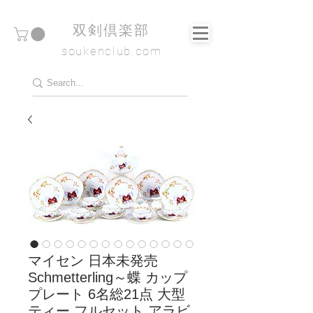
​双剣倶楽部
soukenclub.com
マイセン 日本未発売
Schmetterling～蝶 カップ
プレート 6名総21点 大型
ティー フルセット アラビ