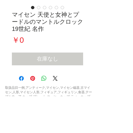
マイセン 天使と女神とプ
ードルのマントルクロック
19世紀 名作
価
￥0
格
在庫なし
取扱品目一例,アンティーク,マイセン,マイセン磁器,古マイ
セン,人形,マイセン人形,フィギュア,フィギュリン,食器,テー
ブルウェア,カップ,プレート,コーヒーカップ,ティーカップ,
セット,花瓶,一点もの,ウニカート,アラビアンナイト,波の戯
れ,ブルーオニオン,カラーオニオン,インドの華,,ブルーオー
キッド,Bフォーム,ピンクローズ,柿右衛門,シノワズリ,フラ
ワー,ドラゴン,ワトー ,マントルクロック,時計,限定,日本未
発売,世界限定,激安,レア,珍品,非売品,正規品,新品,など