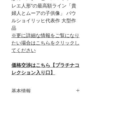
レエ人形"の最高額ライン「貴
婦人とムーアの子供像」 パウ
ルショイリッヒ代表作 大型作
品
※更に詳細な情報をご覧になり
たい場合はこちらをクリックし
てください
価格交渉はこちら【プラチナコ
レクション入り口】
基本情報
≪独名≫
詳細画像
Dame mit Mohrenkind
現在販売している作品すべての
≪モデラー/推定≫
詳細画像をご覧になれます。