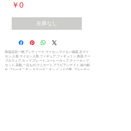
価
￥0
格
在庫なし
取扱品目一例,アンティーク,マイセン,マイセン磁器,古マイ
セン,人形,マイセン人形,フィギュア,フィギュリン,食器,テー
ブルウェア,カップ,プレート,コーヒーカップ,ティーカップ,
セット,花瓶,一点もの,ウニカート,アラビアンナイト,波の戯
れ,ブルーオニオン,カラーオニオン,インドの華,,ブルーオー
キッド,Bフォーム,ピンクローズ,柿右衛門,シノワズリ,フラ
ワー,ドラゴン,ワトー ,マントルクロック,時計,限定,日本未
発売,世界限定,激安,レア,珍品,非売品,正規品,新品,など
お問い合わせ
soukenclub@gmail.com
お客様専用ダイヤル
043-880-0394