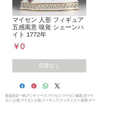
マイセン 人形 フィギュア
五感寓意 嗅覚 シェーンハ
イト 1772年
価
￥0
格
在庫なし
取扱品目一例,アンティーク,マイセン,マイセン磁器,古マイ
セン,人形,マイセン人形,フィギュア,フィギュリン,食器,テー
ブルウェア,カップ,プレート,コーヒーカップ,ティーカップ,
セット,花瓶,一点もの,ウニカート,アラビアンナイト,波の戯
れ,ブルーオニオン,カラーオニオン,インドの華,,ブルーオー
キッド,Bフォーム,ピンクローズ,柿右衛門,シノワズリ,フラ
ワー,ドラゴン,ワトー ,マントルクロック,時計,限定,日本未
発売,世界限定,激安,レア,珍品,非売品,正規品,新品,など