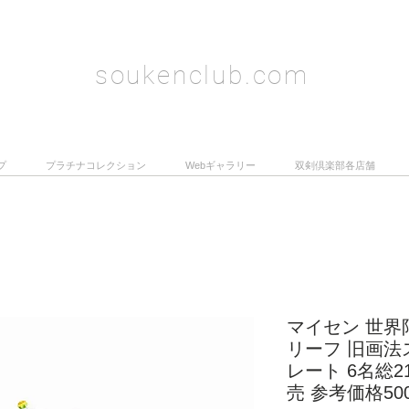
soukenclub.com
プ
プラチナコレクション
Webギャラリー
双剣倶楽部各店舗
マイセン 世界
リーフ 旧画法
レート 6名総2
売 参考価格5