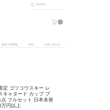
最新入荷情報
SNS
お問い合わせ
限定 ゴツコウスキー レ
スキャタード カップ プ
1点 フルセット 日本未発
00万円以上