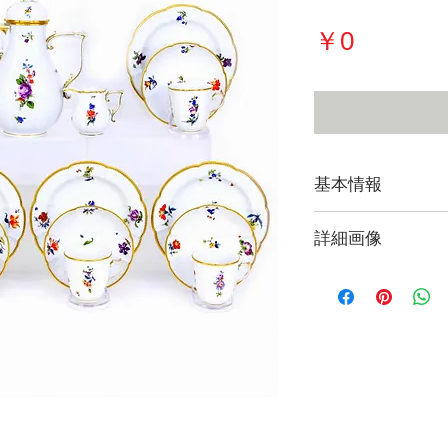
価
￥0
格
基本情報
詳細画像
現在販売してい
覧になれます。
【Photo Gallery