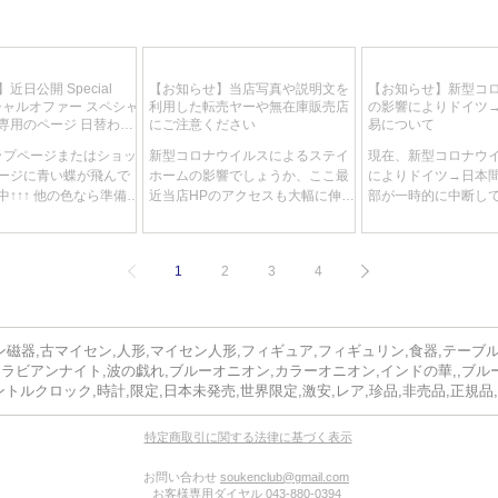
近日公開 Special
【お知らせ】当店写真や説明文を
【お知らせ】新型コ
スペシャルオファー スペシャ
利用した転売ヤーや無在庫販売店
の影響によりドイツ
専用のページ 日替わ
にご注意ください
易について
りで特別価格が目白押
トップページまたはショッ
新型コロナウイルスによるステイ
現在、新型コロナウ
ージに青い蝶が飛んで
ホームの影響でしょうか、ここ最
によりドイツ→日本
↑↑↑ 他の色なら準備中
近当店HPのアクセスも大幅に伸
部が一時的に中断し
期間未定、商品は随時入
び、それに伴いお問い合わせも大
これにより当店の輸
一点限りで降り切れ御
変多くなってきていますが、その
ツ税関で留め置きさ
ともスリリングなブー
中で気になるお問い合わせが数件
で、卸売り等で輸入
1
2
3
4
です。 赤字で出すもの
ございましたのでご紹介させてい
だきましたお客様の
..
ただきます。...
に遅れる可能がござい
ご了承くださいませ
磁器,古マイセン,人形,マイセン人形,フィギュア,フィギュリン,食器,テーブ
アラビアンナイト,波の戯れ,ブルーオニオン,カラーオニオン,インドの華,,ブル
ントルクロック,時計,限定,日本未発売,世界限定,激安,レア,珍品,非売品,正規品
特定商取引に関する法律に基づく表示
お問い合わせ
soukenclub@gmail.com
お客様専用ダイヤル 043-880-0394