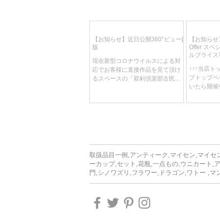
【お知らせ】近日公開360°ビューβ
【お知らせ】
版
Offer 
ルプライス
現在新型コロナウイルスによる対
り、週替わ
↑↑↑当店
応でお客様に直接作品を見て頂け
しです！
プトップペ
るスペースの「双剣倶楽部古民家
いたら開催中
ギャラリー 作品見学」を中止させ
です 開催
てただいております。 それに伴い
れ替え、各
なんとかお客様に写真より詳しく
免という何
作品の良さを見て頂ける方法はな
スを制作中
いものか…...
もあります。.
取扱品目一例,アンティーク,マイセン,マイセン
ーカップ,セット,花瓶,一点もの,ウニカート,
門,シノワズリ,フラワー,ドラゴン,ワトー ,マ