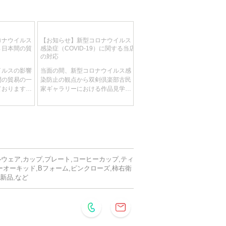
ロナウイルス
【お知らせ】新型コロナウイルス
→日本間の貿
感染症（COVID-19）に関する当店
の対応
イルスの影響
当面の間、新型コロナウイルス感
間の貿易の一
染防止の観点から双剣倶楽部古民
ております。
家ギャラリーにおける作品見学を
入貨物もドイ
見合わせて頂きます。 ​ 【新型コロ
れている状態
ナウイルス感染症（COVID-19）に
をご依頼いた
関する配送の影響について】 地域
お荷物が大幅
により配送に影響が出る場合がご
ます。 予め
ざいます。当店としましても最新
。
の状況を絶えず確認...
ルウェア,カップ,プレート,コーヒーカップ,ティ
ーオーキッド,Bフォーム,ピンクローズ,柿右衛
,新品,など