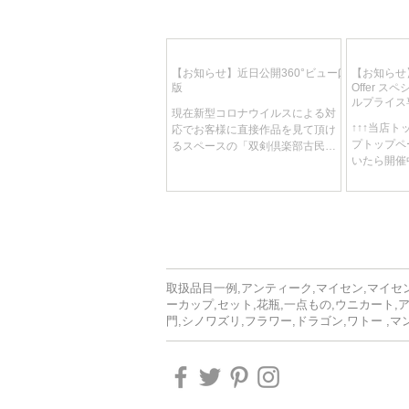
【お知らせ】近日公開360°ビューβ
【お知らせ】
版
Offer 
ルプライス
現在新型コロナウイルスによる対
り、週替わ
↑↑↑当店
応でお客様に直接作品を見て頂け
しです！
プトップペ
るスペースの「双剣倶楽部古民家
いたら開催中
ギャラリー 作品見学」を中止させ
です 開催
てただいております。 それに伴い
れ替え、各
なんとかお客様に写真より詳しく
免という何
作品の良さを見て頂ける方法はな
スを制作中
いものか…...
もあります。.
取扱品目一例,アンティーク,マイセン,マイセン
ーカップ,セット,花瓶,一点もの,ウニカート,
門,シノワズリ,フラワー,ドラゴン,ワトー ,マ