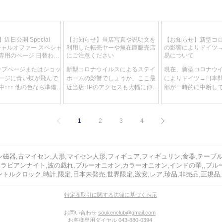
近日公開 Special
【お知らせ】当店写真や説明文を
【お知らせ】新型コ
スペシャルオファー スペシャ
利用した転売ヤーや無在庫販売店
の影響によりドイツ
専用のページ 日替わ
にご注意ください
易について
りで特別価格が目白押
トップページまたはショッ
新型コロナウイルスによるステイ
現在、新型コロナウ
ージに青い蝶が飛んで
ホームの影響でしょうか、ここ最
によりドイツ→日本
↑↑↑ 他の色なら準備中
近当店HPのアクセスも大幅に伸
部が一時的に中断し
期間未定、商品は随時入
び、それに伴いお問い合わせも大
これにより当店の輸
一点限りで降り切れ御
変多くなってきていますが、その
ツ税関で留め置きさ
ともスリリングなブー
中で気になるお問い合わせが数件
で、卸売り等で輸入
1
2
3
4
です。 赤字で出すもの
ございましたのでご紹介させてい
だきましたお客様の
..
ただきます。...
に遅れる可能がござい
ご了承くださいませ
磁器,古マイセン,人形,マイセン人形,フィギュア,フィギュリン,食器,テーブ
アラビアンナイト,波の戯れ,ブルーオニオン,カラーオニオン,インドの華,,ブル
ントルクロック,時計,限定,日本未発売,世界限定,激安,レア,珍品,非売品,正規品
特定商取引に関する法律に基づく表示
お問い合わせ
soukenclub@gmail.com
お客様専用ダイヤル 043-880-0394