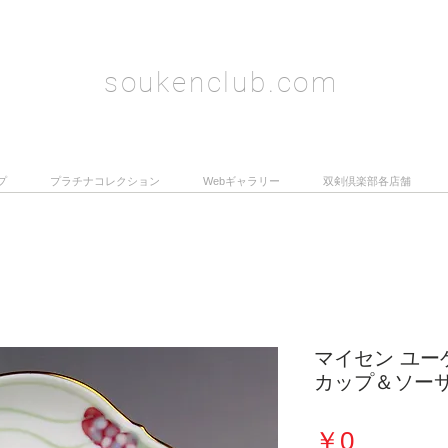
soukenclub.com
プ
プラチナコレクション
Webギャラリー
双剣倶楽部各店舗
マイセン ユー
カップ＆ソーサ
価
￥0