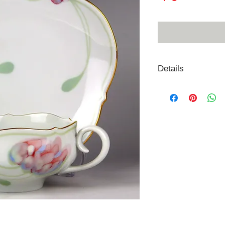
格
Details