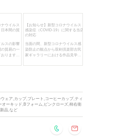
ロナウイルス
【お知らせ】新型コロナウイルス
→日本間の貿
感染症（COVID-19）に関する当店
の対応
イルスの影響
当面の間、新型コロナウイルス感
間の貿易の一
染防止の観点から双剣倶楽部古民
ております。
家ギャラリーにおける作品見学を
入貨物もドイ
見合わせて頂きます。 ​ 【新型コロ
れている状態
ナウイルス感染症（COVID-19）に
をご依頼いた
関する配送の影響について】 地域
お荷物が大幅
により配送に影響が出る場合がご
ます。 予め
ざいます。当店としましても最新
。
の状況を絶えず確認...
ルウェア,カップ,プレート,コーヒーカップ,ティ
ーオーキッド,Bフォーム,ピンクローズ,柿右衛
,新品,など