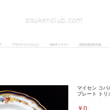
soukenclub.com
プ
プラチナコレクション
Webギャラリー
双剣倶楽部各店舗
マイセン コバ
プレート トリオ
価
￥0