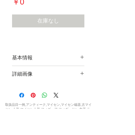
価
￥0
格
在庫なし
基本情報
詳細画像
現在販売している作品すべての
詳細画像をご覧になれます。
取扱品目一例,アンティーク,マイセン,マイセン磁器,古マイ
【フォトギャラリー Flickr
セン,人形,マイセン人形,フィギュア,フィギュリン,食器,テー
ブルウェア,カップ,プレート,コーヒーカップ,ティーカップ,
Photo Gallery】
セット,花瓶,一点もの,ウニカート,アラビアンナイト,波の戯
れ,ブルーオニオン,カラーオニオン,インドの華,,ブルーオー
キッド,Bフォーム,ピンクローズ,柿右衛門,シノワズリ,フラ
ワー,ドラゴン,ワトー ,マントルクロック,時計,限定,日本未