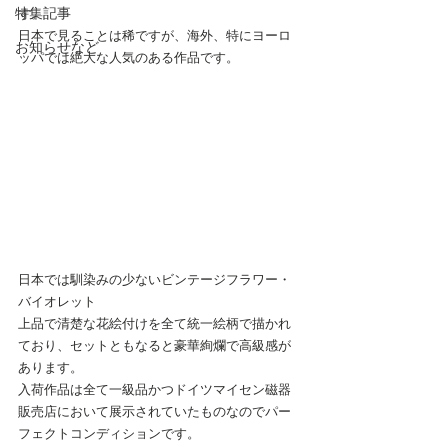
特集記事
す。
日本で見ることは稀ですが、海外、特にヨーロ
お知らせなど
ッパでは絶大な人気のある作品です。
日本では馴染みの少ないビンテージフラワー・
バイオレット
上品で清楚な花絵付けを全て統一絵柄で描かれ
ており、セットともなると豪華絢爛で高級感が
あります。
入荷作品は全て一級品かつドイツマイセン磁器
販売店において展示されていたものなのでパー
フェクトコンディションです。