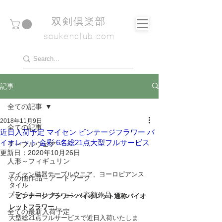
​双剣倶楽部
soukenclub.com
記事
全ての記事
2018年11月9日
全ての記事
近日入荷予定 マイセン ビンテージフラワー バ
イオレット 金彩 6名総21点大型フルサービス
テーブルウェア
更新日：
2020年10月26日
人形～フィギュリン
マイセン磁器テーブルウエア、ヨーロピアンス
その他作品～アートワーク
タイル
プラチナコレクション～高額作品
「ビンテージフラワー バイオレット通称バイオ
レットフラワー」
全ての最新入荷予定
大型総21点フルサービスで近日入荷いたしま