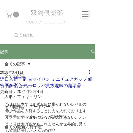
​双剣倶楽部
soukenclub.com
記事
全ての記事
2018年3月1日
全ての記事
近日入荷予定 古マイセン ミニチュアカップ 細
密画多彩色 ヨーロッパ貴族趣味の超珍品
テーブルウェア
更新日：
2021年3月4日
人形～フィギュリン
当店は日本ではまずお目に掛かれないレベルの
その他作品～アートワーク
希少作品を入荷することに力を入れております
プラチナコレクション～高額作品
が、当店でも滅多に扱うことのできない…とい
うよりは大げさかもしれませんが世界的に見て
全ての最新入荷予定
も皆無に等しいレベルの作品