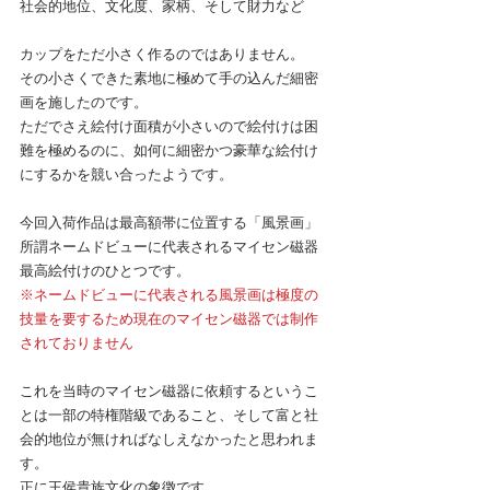
社会的地位、文化度、家柄、そして財力など
カップをただ小さく作るのではありません。
その小さくできた素地に極めて手の込んだ細密
画を施したのです。
ただでさえ絵付け面積が小さいので絵付けは困
難を極めるのに、如何に細密かつ豪華な絵付け
にするかを競い合ったようです。
今回入荷作品は最高額帯に位置する「風景画」
所謂ネームドビューに代表されるマイセン磁器
最高絵付けのひとつです。
※ネームドビューに代表される風景画は極度の
技量を要するため現在のマイセン磁器では制作
されておりません
これを当時のマイセン磁器に依頼するというこ
とは一部の特権階級であること、そして富と社
会的地位が無ければなしえなかったと思われま
す。
正に王侯貴族文化の象徴です。