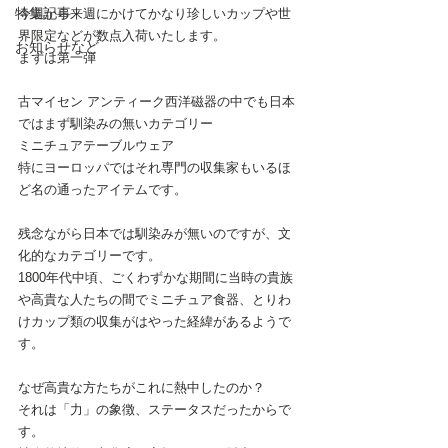
特集記事
今週から来週にかけてかなり珍しいカップや世
界限定などが数点入荷いたします。
お知らせなど
まずは第一弾
古マイセン アンティーク西洋磁器の中でも日本
ではまず馴染みの無いカテゴリー
ミニチュアテーブルウェア
特にヨーロッパではそれ専門の収集家もいるほ
ど名の通ったアイテムです。
残念ながら日本では馴染みが無いのですが、文
化的なカテゴリーです。
1800年代中頃、ごくわずかな期間に当時の貴族
や高貴な人たちの間でミニチュア食器、とりわ
けカップ類の収集がはやった経緯があるようで
す。
なぜ高貴な方たちがこれに熱中したのか？
それは「力」の象徴、ステータスだったからで
す。