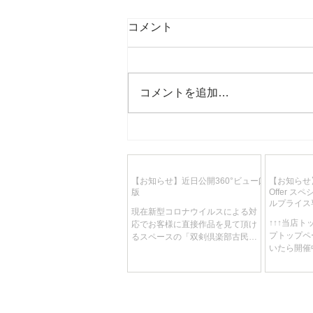
コメント
コメントを追加…
【お知らせ】現在の社会情勢
によるマイセン磁器作品の高
騰について
【お知らせ】近日公開360°ビューβ
【お知らせ】
版
Offer 
ルプライス
現在新型コロナウイルスによる対
り、週替わ
↑↑↑当店
応でお客様に直接作品を見て頂け
しです！
プトップペ
るスペースの「双剣倶楽部古民家
いたら開催中
ギャラリー 作品見学」を中止させ
です 開催
てただいております。 それに伴い
れ替え、各
なんとかお客様に写真より詳しく
免という何
作品の良さを見て頂ける方法はな
スを制作中
いものか…...
もあります。.