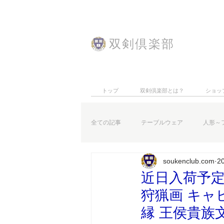
​双剣倶楽部
トップ
双剣倶楽部とは？
ショッ
全ての記事
テーブルウェア
人形～
soukenclub.com
2
特集記事
お知らせなど
近日入荷予定 
狩猟画 キャ
縁 王侯貴族