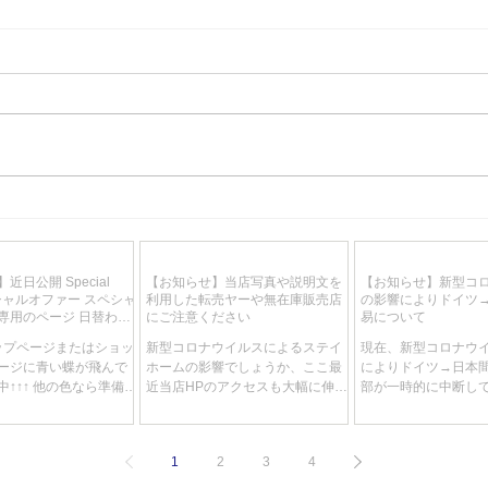
近日入荷予定 マイセンテーブ
近日
ルウェア最高峰 ブリュール伯
リミ
爵献上品 スワンサービス 大
ク 
近日公開 Special
【お知らせ】当店写真や説明文を
【お知らせ】新型コ
型6名総21点フルサービス 超
THE 
スペシャルオファー スペシャ
利用した転売ヤーや無在庫販売店
の影響によりドイツ
高額
75×
専用のページ 日替わ
にご注意ください
易について
りで特別価格が目白押
トップページまたはショッ
新型コロナウイルスによるステイ
現在、新型コロナウ
ージに青い蝶が飛んで
ホームの影響でしょうか、ここ最
によりドイツ→日本
↑↑↑ 他の色なら準備中
近当店HPのアクセスも大幅に伸
部が一時的に中断し
期間未定、商品は随時入
び、それに伴いお問い合わせも大
これにより当店の輸
一点限りで降り切れ御
変多くなってきていますが、その
ツ税関で留め置きさ
ともスリリングなブー
中で気になるお問い合わせが数件
で、卸売り等で輸入
1
2
3
4
です。 赤字で出すもの
ございましたのでご紹介させてい
だきましたお客様の
..
ただきます。...
に遅れる可能がござい