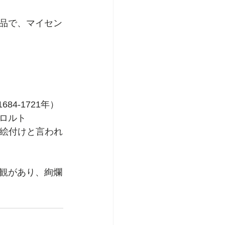
品で、マイセン
84-1721年）
ロルト
最高峰絵付けと言われ
観があり、絢爛