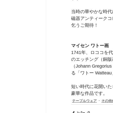
当時の華やかな時代
磁器アンティークコ
乞うご期待！
マイセン ワトー画
1741年、ロココを代表
のエッチング（銅版
（Johann Grego
る「ワトー Watte
短い時代に花開いた
豪華な作品です。
テーブルウェア
その他