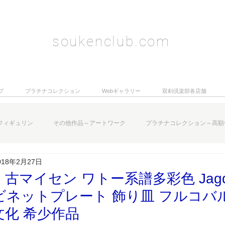
soukenclub.com
プ
プラチナコレクション
Webギャラリー
双剣倶楽部各店舗
フィギュリン
その他作品～アートワーク
プラチナコレクション～高額
018年2月27日
古マイセン ワトー系譜多彩色 Jagd
ビネットプレート 飾り皿 フルコバ
文化 希少作品