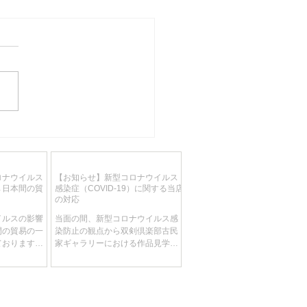
入荷予定 マイセン 2018
テッド・マスター・ワー
特大陶板画「WORLD OF
ロナウイルス
【お知らせ】新型コロナウイルス
BUD」 Jörg danielcz
→日本間の貿
感染症（COVID-19）に関する当店
55cm/12.5Kg 超高額作品
の対応
イルスの影響
当面の間、新型コロナウイルス感
間の貿易の一
染防止の観点から双剣倶楽部古民
ております。
家ギャラリーにおける作品見学を
入貨物もドイ
見合わせて頂きます。 ​ 【新型コロ
れている状態
ナウイルス感染症（COVID-19）に
をご依頼いた
関する配送の影響について】 地域
お荷物が大幅
により配送に影響が出る場合がご
ます。 予め
ざいます。当店としましても最新