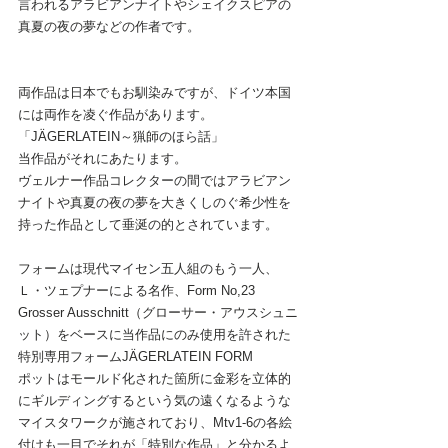
言われるアラビアンナイトやシェイクスピアの
真夏の夜の夢などの作者です。
両作品は日本でもお馴染みですが、ドイツ本国
には両作を凌ぐ作品があります。
「JÄGERLATEIN～猟師のほら話」
当作品がそれにあたります。
ヴェルナー作品コレクターの間ではアラビアン
ナイトや真夏の夜の夢を大きくしのぐ希少性を
持った作品として垂涎の的とされています。
フォームは現代マイセン五人組のもう一人、
Ｌ・ツェプナーによる名作、Form No,23 
Grosser Ausschnitt（グローサー・アウスシュニ
ット）をベースに当作品にのみ使用を許された
特別専用フォームJÄGERLATEIN FORM
ポットはモールド化された箇所に金彩を立体的
にギルディングするという気の遠くなるような
マイスタワークが施されており、Mtv1-6の各絵
付けも一目でそれが「特別な作品」と分かるよ