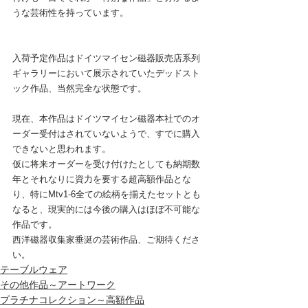
うな芸術性を持っています。
入荷予定作品はドイツマイセン磁器販売店系列
ギャラリーにおいて展示されていたデッドスト
ック作品、当然完全な状態です。
現在、本作品はドイツマイセン磁器本社でのオ
ーダー受付はされていないようで、すでに購入
できないと思われます。
仮に将来オーダーを受け付けたとしても納期数
年とそれなりに資力を要する超高額作品とな
り、特にMtv1-6全ての絵柄を揃えたセットとも
なると、現実的には今後の購入はほぼ不可能な
作品です。
西洋磁器収集家垂涎の芸術作品、ご期待くださ
い。
テーブルウェア
その他作品～アートワーク
プラチナコレクション～高額作品