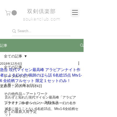
​双剣倶楽部
soukenclub.com
記事
全ての記事
2018年12月4日
全ての記事
急告 現代マイセン最高峰 アラビアンナイト作
者による幻の作 猟師のほら話 6名総15点 Mtv1-
テーブルウェア
6 全絵柄フルセット 限定１セットのみ！
人形～フィギュリン
更新日：
2020年10月24日
その他作品～アートワーク
言わずと知れた現代マイセン最高峰「アラビア
プラチナコレクション～高額作品
ンナイト」作者ハインツ・ヴェルナー幻の名作
滅多に揃うことない6名総15点、Mtv1-6全絵柄セ
全ての最新入荷予定
ット