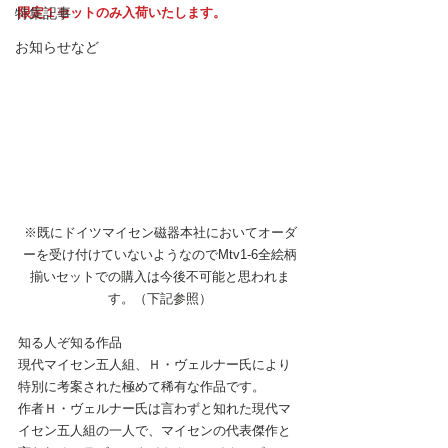
特集記事
限定１セットのみ入荷いたします。
お知らせなど
※既にドイツマイセン磁器本社においてオーダ
ーを受け付けていないようなのでMtv1-6全絵柄
揃いセットでの購入は今後不可能と思われま
す。（下記参照）
知る人ぞ知る作品
現代マイセン五人組、Ｈ・ヴェルナー氏により
特別に考案された極めて稀有な作品です。
作者Ｈ・ヴェルナー氏は言わずと知れた現代マ
イセン五人組の一人で、マイセンの代表傑作と