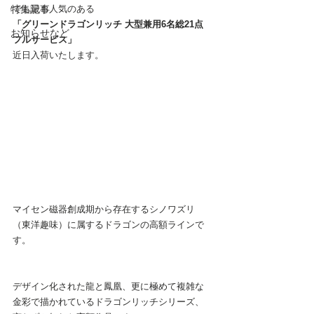
特集記事
でも最も人気のある
「グリーンドラゴンリッチ 大型兼用6名総21点
お知らせなど
フルサービス」
近日入荷いたします。
マイセン磁器創成期から存在するシノワズリ
（東洋趣味）に属するドラゴンの高額ラインで
す。
デザイン化された龍と鳳凰、更に極めて複雑な
金彩で描かれているドラゴンリッチシリーズ、