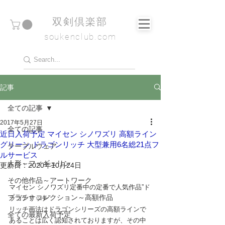
​双剣倶楽部
soukenclub.com
記事
全ての記事
2017年5月27日
全ての記事
近日入荷予定 マイセン シノワズリ 高額ライン
グリーン ドラゴンリッチ 大型兼用6名総21点フ
テーブルウェア
ルサービス
人形～フィギュリン
更新日：
2020年10月24日
その他作品～アートワーク
マイセン シノワズリ定番中の定番で人気作品”ド
プラチナコレクション～高額作品
ラゴンリッチ”
リッチ画法はドラゴンシリーズの高額ラインで
全ての最新入荷予定
あることは広く認知されておりますが、その中