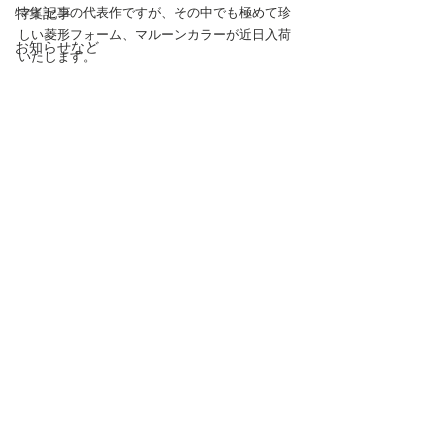
特集記事
マイセンの代表作ですが、その中でも極めて珍
しい菱形フォーム、マルーンカラーが近日入荷
お知らせなど
いたします。