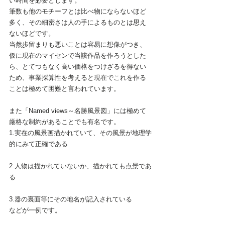
い時間を必要とします。
筆数も他のモチーフとは比べ物にならないほど
多く、その細密さは人の手によるものとは思え
ないほどです。
当然歩留まりも悪いことは容易に想像がつき、
仮に現在のマイセンで当該作品を作ろうとした
ら、とてつもなく高い価格をつけざるを得ない
ため、事業採算性を考えると現在でこれを作る
ことは極めて困難と言われています。
また「Named views～名勝風景図」には極めて
厳格な制約があることでも有名です。
1.実在の風景画描かれていて、その風景が地理学
的にみて正確である
2.人物は描かれていないか、描かれても点景であ
る
3.器の裏面等にその地名が記入されている
などが一例です。