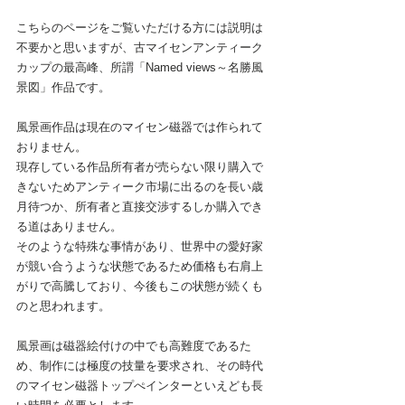
こちらのページをご覧いただける方には説明は
不要かと思いますが、古マイセンアンティーク
カップの最高峰、所謂「Named views～名勝風
景図」作品です。
風景画作品は現在のマイセン磁器では作られて
おりません。
現存している作品所有者が売らない限り購入で
きないためアンティーク市場に出るのを長い歳
月待つか、所有者と直接交渉するしか購入でき
る道はありません。
そのような特殊な事情があり、世界中の愛好家
が競い合うような状態であるため価格も右肩上
がりで高騰しており、今後もこの状態が続くも
のと思われます。
風景画は磁器絵付けの中でも高難度であるた
め、制作には極度の技量を要求され、その時代
のマイセン磁器トップぺインターといえども長