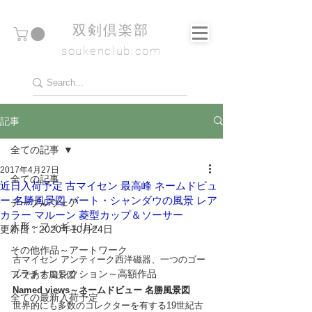
​双剣倶楽部
soukenclub.com
記事
全ての記事
2017年4月27日
全ての記事
近日入荷予定 古マイセン 最高峰 ネームドビュ
ー 名勝風景図 バート・シャンダウの風景 レア
テーブルウェア
カラー マルーン 菱型カップ＆ソーサー
人形～フィギュリン
更新日：
2020年10月24日
その他作品～アートワーク
古マイセン アンティーク西洋磁器、一つのゴー
プラチナコレクション～高額作品
ルである風景図
Named views～ネームドビュー 名勝風景図
全ての最新入荷予定
世界的にも多数のコレクターを有する19世紀古