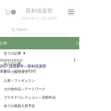
​双剣倶楽部
soukenclub.com
記事
全ての記事
2016年12月31日
全ての記事
2017 謹賀新年---双剣倶楽部
更新日：
2021年2月9日
テーブルウェア
人形～フィギュリン
その他作品～アートワーク
プラチナコレクション～高額作品
全ての最新入荷予定