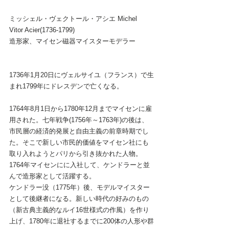
ミッシェル・ヴェクトール・アシエ Michel 
Vitor Acier(1736-1799)
造形家、マイセン磁器マイスターモデラー
1736年1月20日にヴェルサイユ（フランス）で生
まれ1799年にドレスデンで亡くなる。
1764年8月1日から1780年12月までマイセンに雇
用された。七年戦争(1756年～1763年)の後は、
市民層の経済的発展と自由主義の前章時期でし
た。そこで新しい市民的価値をマイセン社にも
取り入れようとパリから引き抜かれた人物。
1764年マイセンにに入社して、ケンドラーと並
んで造形家として活躍する。
ケンドラー没（1775年）後、モデルマイスター
として後継者になる。新しい時代の好みのもの
（新古典主義的なルイ16世様式の作風）を作り
上げ、1780年に退社するまでに200体の人形や群