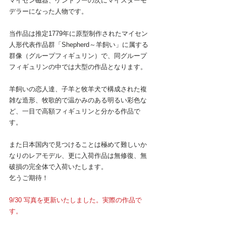
マイセン磁器、ケンドラーの次にマイスターモ
デラーになった人物です。
当作品は推定1779年に原型制作されたマイセン
人形代表作品群「Shepherd～羊飼い」に属する
群像（グループフィギュリン）で、同グループ
フィギュリンの中では大型の作品となります。
羊飼いの恋人達、子羊と牧羊犬で構成された複
雑な造形、牧歌的で温かみのある明るい彩色な
ど、一目で高額フィギュリンと分かる作品で
す。
また日本国内で見つけることは極めて難しいか
なりのレアモデル、更に入荷作品は無修復、無
破損の完全体で入荷いたします。
乞うご期待！
9/30 写真を更新いたしました。実際の作品で
す。