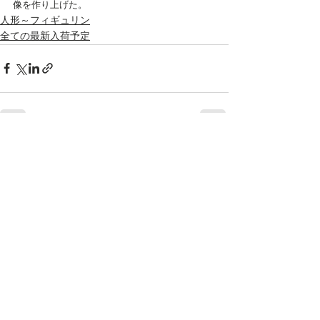
像を作り上げた。
人形～フィギュリン
全ての最新入荷予定
すべて表示
最新記事