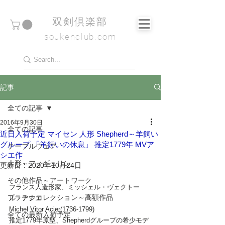
​双剣倶楽部
soukenclub.com
記事
全ての記事
2016年9月30日
全ての記事
近日入荷予定 マイセン 人形 Shepherd～羊飼い
グループ 「羊飼いの休息」 推定1779年 MVア
テーブルウェア
シエ作
人形～フィギュリン
更新日：
2020年10月24日
その他作品～アートワーク
フランス人造形家、ミッシェル・ヴェクトー
プラチナコレクション～高額作品
ル・アシエ
Michel Vitor Acier(1736-1799)
全ての最新入荷予定
推定1779年原型、Shepherdグループの希少モデ