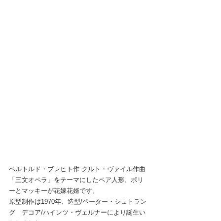
ベルトルド・ブレヒト作 クルト・ヴァイル作曲
「三文オペラ」をテーマにしたペア人形、ポリ
ーとマッキーが花嫁花婿です。
原型制作は1970年、造型/ペーター・シュトラン
グ　デコア/ハインツ・ヴェルナーにより誕生い