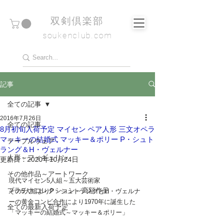
​双剣倶楽部
soukenclub.com
記事
全ての記事
2016年7月26日
全ての記事
8月初旬入荷予定 マイセン ペア人形 三文オペラ
マッキーの結婚式 マッキー＆ポリー P・シュト
テーブルウェア
ラング＆H・ヴェルナー
人形～フィギュリン
更新日：
2020年10月24日
その他作品～アートワーク
現代マイセン5人組～五大芸術家
プラチナコレクション～高額作品
その5人組よりP・シュトラングとH・ヴェルナ
ーの黄金コンビ合作により1970年に誕生した
全ての最新入荷予定
「マッキーの結婚式～マッキー＆ポリー」