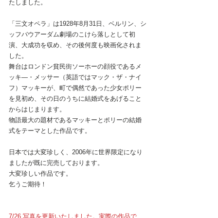
たしました。
「三文オペラ」は1928年8月31日、ベルリン、シ
ッフバウアーダム劇場のこけら落しとして初
演、大成功を収め、その後何度も映画化されま
した。
舞台はロンドン貧民街ソーホーの顔役であるメ
ッキ―・メッサー（英語ではマック・ザ・ナイ
フ）マッキーが、町で偶然であった少女ポリー
を見初め、その日のうちに結婚式をあげること
からはじまります。
物語最大の題材であるマッキーとポリーの結婚
式をテーマとした作品です。
日本では大変珍しく、2006年に世界限定になり
ましたが既に完売しております。
大変珍しい作品です。
乞うご期待！
7/26 写真を更新いたしました。実際の作品で