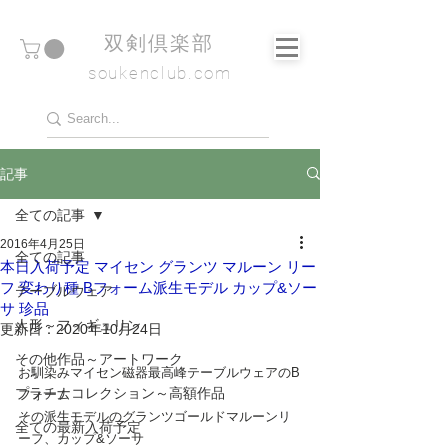
​双剣倶楽部
soukenclub.com
記事
全ての記事
2016年4月25日
全ての記事
本日入荷予定 マイセン グランツ マルーン リー
フ 変わり種 Bフォーム派生モデル カップ&ソー
テーブルウェア
サ 珍品
人形～フィギュリン
更新日：
2020年10月24日
その他作品～アートワーク
お馴染みマイセン磁器最高峰テーブルウェアのB
プラチナコレクション～高額作品
フォーム
その派生モデルのグランツゴールドマルーンリ
全ての最新入荷予定
ーフ、カップ&ソーサ