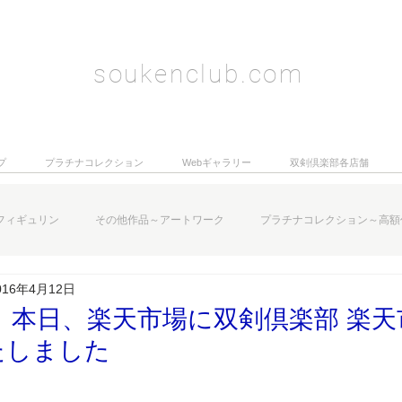
soukenclub.com
プ
プラチナコレクション
Webギャラリー
双剣倶楽部各店舗
フィギュリン
その他作品～アートワーク
プラチナコレクション～高額
016年4月12日
 本日、楽天市場に双剣倶楽部 楽
たしました