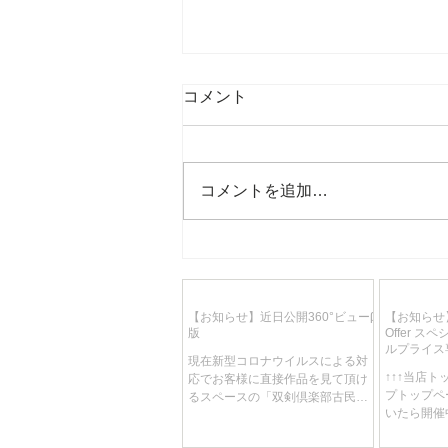
コメント
コメントを追加…
【お知らせ】近日公開360°ビ
ューβ版
【お知らせ】近日公開360°ビューβ
【お知らせ】
版
Offer 
ルプライス
現在新型コロナウイルスによる対
り、週替わ
↑↑↑当店
応でお客様に直接作品を見て頂け
しです！
プトップペ
るスペースの「双剣倶楽部古民家
いたら開催中
ギャラリー 作品見学」を中止させ
です 開催
てただいております。 それに伴い