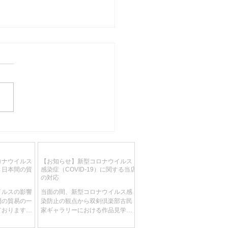
知らせ】当店写真や説明
利用した転売ヤーや無在
売店にご注意ください
ロナウイルス
【お知らせ】新型コロナウイルス
→日本間の貿
感染症（COVID-19）に関する当店
の対応
イルスの影響
当面の間、新型コロナウイルス感
間の貿易の一
染防止の観点から双剣倶楽部古民
ております。
家ギャラリーにおける作品見学を
入貨物もドイ
見合わせて頂きます。 ​ 【新型コロ