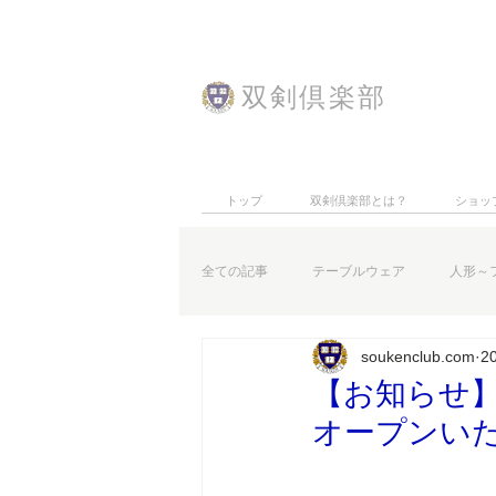
​双剣倶楽部
トップ
双剣倶楽部とは？
ショッ
全ての記事
テーブルウェア
人形～
soukenclub.com
2
特集記事
お知らせなど
【お知らせ】
オープンい