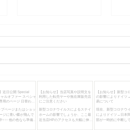
【お知らせ】近日公開
【お
Special Offer スペシャルオフ
文を
ァー スペシャルプライス専用
庫販
近日公開 Special
【お知らせ】当店写真や説明文を
【お知らせ】新型コ
のページ 日替わり、週替わり
スペシャルオファー スペシャ
利用した転売ヤーや無在庫販売店
の影響によりドイツ
で特別価格が目白押しです！
専用のページ 日替わ
にご注意ください
易について
りで特別価格が目白押
トップページまたはショッ
新型コロナウイルスによるステイ
現在、新型コロナウ
ージに青い蝶が飛んで
ホームの影響でしょうか、ここ最
によりドイツ→日本
↑↑↑ 他の色なら準備中
近当店HPのアクセスも大幅に伸
部が一時的に中断し
期間未定、商品は随時入
び、それに伴いお問い合わせも大
これにより当店の輸