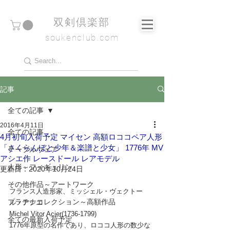
​双剣倶楽部
soukenclub.com
記事
全ての記事
2016年4月11日
全ての記事
4月初旬入荷予定 マイセン 高額ロココペア人形
「さくらんぼと少年＆楽譜と少女」 1776年 MV
テーブルウェア
アシエ作 レースドール レアモデル
人形～フィギュリン
更新日：
2020年10月24日
その他作品～アートワーク
フランス人造形家、ミッシェル・ヴェクトー
プラチナコレクション～高額作品
ル・アシエ
Michel Vitor Acier(1736-1799)
全ての最新入荷予定
1776年原型の名作であり、ロココ人形の数少な