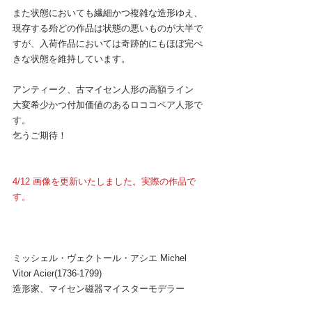
また状態においても繊細かつ複雑な造形ゆえ、
現存する殆どの作品は状態の悪いものが大半で
すが、入荷作品においては奇跡的にもほぼ完ぺ
きな状態を維持しています。
アンティーク、古マイセン人形の高額ライン
大変希少かつ付加価値のあるロココペア人形で
す。
乞うご期待！
4/12 画像を更新いたしました。実際の作品で
す。
ミッシェル・ヴェクトール・アシエ Michel 
Vitor Acier(1736-1799)
造形家、マイセン磁器マイスターモデラー