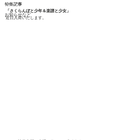
特集記事
いペア作
「さくらんぼと少年＆楽譜と少女」
お知らせなど
近日入荷いたします。