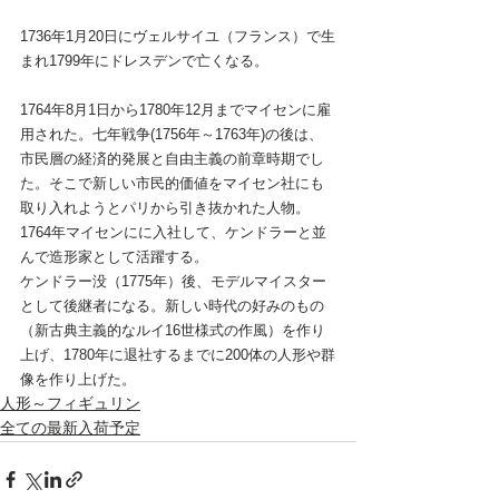
1736年1月20日にヴェルサイユ（フランス）で生
まれ1799年にドレスデンで亡くなる。
1764年8月1日から1780年12月までマイセンに雇
用された。七年戦争(1756年～1763年)の後は、
市民層の経済的発展と自由主義の前章時期でし
た。そこで新しい市民的価値をマイセン社にも
取り入れようとパリから引き抜かれた人物。
1764年マイセンにに入社して、ケンドラーと並
んで造形家として活躍する。
ケンドラー没（1775年）後、モデルマイスター
として後継者になる。新しい時代の好みのもの
（新古典主義的なルイ16世様式の作風）を作り
上げ、1780年に退社するまでに200体の人形や群
像を作り上げた。
人形～フィギュリン
全ての最新入荷予定