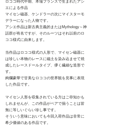
ロココ時代中期、本場フランスで生まれたアシ
エによる作品
マイセン磁器、ケンドラーの次にマイスターモ
デラーになった人物です。
アシエ作品は新古典主義的またはMythology～神
話群が有名ですが、そのルーツはそれ以前のロ
ココ様式に由来します。
当作品はロココ様式の人形で、マイセン磁器に
は珍しい本物のレースに磁土を染み込ませて焼
成したレースドールタイプ、儚く繊細な造形で
す。
絢爛豪華で甘美なロココの世界観を見事に表現
した作品です。
マイセン人形を収集されている方はご存知かも
しれませんが、この作品がペアで揃うことは皆
無に等しいぐらい珍し事です。
そういう意味においても今回入荷作品は非常に
希少価値のある作品です。