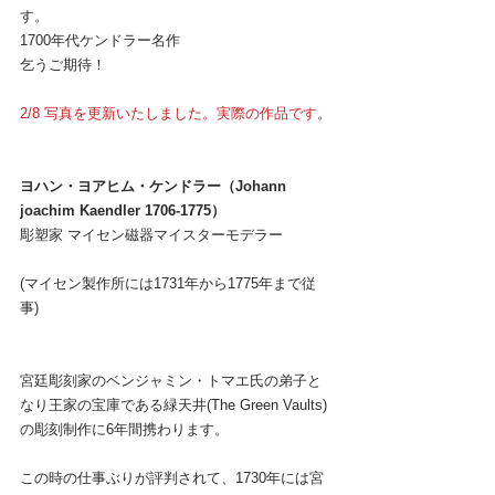
す。
1700年代ケンドラー名作
乞うご期待！
2/8 写真を更新いたしました。実際の作品です
。
ヨハン・ヨアヒム・ケンドラー（Johann 
joachim Kaendler 1706-1775）
彫塑家 マイセン磁器マイスターモデラー
(マイセン製作所には1731年から1775年まで従
事)
宮廷彫刻家のベンジャミン・トマエ氏の弟子と
なり王家の宝庫である緑天井(The Green Vaults)
の彫刻制作に6年間携わります。
この時の仕事ぶりが評判されて、1730年には宮