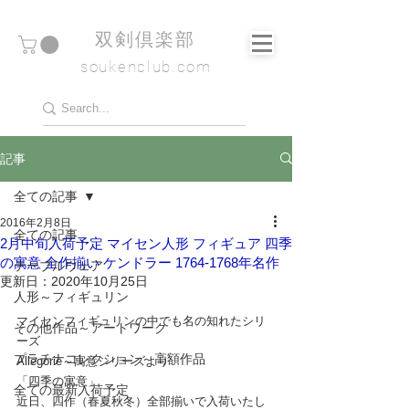
​双剣倶楽部
soukenclub.com
記事
全ての記事
2016年2月8日
全ての記事
2月中旬入荷予定 マイセン人形 フィギュア 四季
の寓意 全作揃い ケンドラー 1764-1768年名作
テーブルウェア
更新日：
2020年10月25日
人形～フィギュリン
マイセンフィギュリンの中でも名の知れたシリ
その他作品～アートワーク
ーズ
プラチナコレクション～高額作品
Allegorie～寓意シリーズより
「四季の寓意」
全ての最新入荷予定
近日、四作（春夏秋冬）全部揃いで入荷いたし