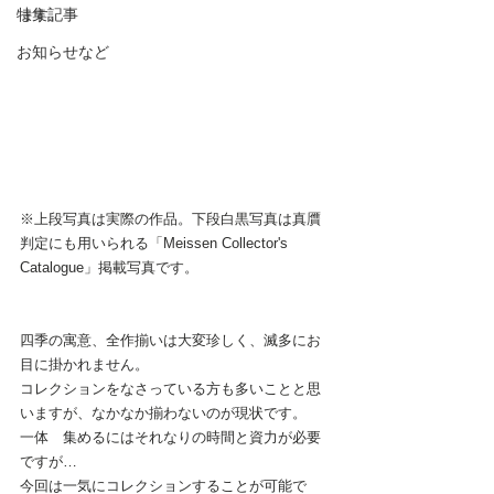
特集記事
ます。
お知らせなど
※上段写真は実際の作品。下段白黒写真は真贋
判定にも用いられる「Meissen Collector's 
Catalogue」掲載写真です。
四季の寓意、全作揃いは大変珍しく、滅多にお
目に掛かれません。
コレクションをなさっている方も多いことと思
いますが、なかなか揃わないのが現状です。
一体ゝ集めるにはそれなりの時間と資力が必要
ですが…
今回は一気にコレクションすることが可能で