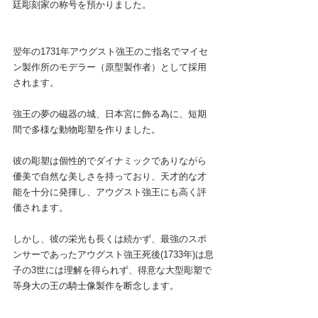
廷彫刻家の称号を預かりました。
翌年の1731年アウグスト強王のご指名でマイセ
ン製作所のモデラー（原型製作者）として採用
されます。
強王の夢の磁器の城、日本宮に飾る為に、短期
間で多様な動物彫塑を作りました。
彼の彫塑は個性的でダイナミックでありながら
優美で自然な美しさを持っており、天才的な才
能を十分に発揮し、アウグスト強王にも高く評
価されます。
しかし、彼の栄光も長くは続かず、最強のスポ
ンサーであったアウグスト強王死後(1733年)は息
子の3世には理解を得られず、得意な大型彫塑で
等身大の王の騎士像製作を断念します。