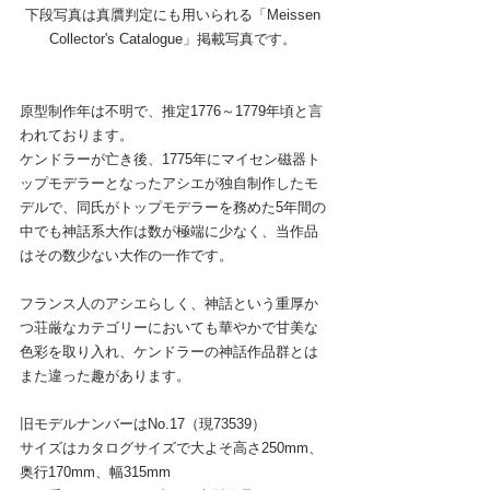
下段写真は真贋判定にも用いられる「Meissen 
Collector's Catalogue」掲載写真です。 
原型制作年は不明で、推定1776～1779年頃と言
われております。
ケンドラーが亡き後、1775年にマイセン磁器ト
ップモデラーとなったアシエが独自制作したモ
デルで、同氏がトップモデラーを務めた5年間の
中でも神話系大作は数が極端に少なく、当作品
はその数少ない大作の一作です。
フランス人のアシエらしく、神話という重厚か
つ荘厳なカテゴリーにおいても華やかで甘美な
色彩を取り入れ、ケンドラーの神話作品群とは
また違った趣があります。
旧モデルナンバーはNo.17（現73539）
サイズはカタログサイズで大よそ高さ250mm、
奥行170mm、幅315mm