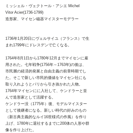
ミッシェル・ヴェクトール・アシエ Michel 
Vitor Acier(1736-1799)
造形家、マイセン磁器マイスターモデラー
1736年1月20日にヴェルサイユ（フランス）で生
まれ1799年にドレスデンで亡くなる。
1764年8月1日から1780年12月までマイセンに雇
用された。七年戦争(1756年～1763年)の後は、
市民層の経済的発展と自由主義の前章時期でし
た。そこで新しい市民的価値をマイセン社にも
取り入れようとパリから引き抜かれた人物。
1764年マイセンにに入社して、ケンドラーと並
んで造形家として活躍する。
ケンドラー没（1775年）後、モデルマイスター
として後継者になる。新しい時代の好みのもの
（新古典主義的なルイ16世様式の作風）を作り
上げ、1780年に退社するまでに200体の人形や群
像を作り上げた。