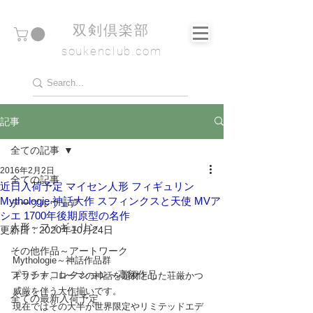
​双剣倶楽部
soukenclub.com
記事
全ての記事
2016年2月2日
全ての記事
近日入荷予定 マイセン人形 フィギュリン
Mythologie 神話大作 スフィンクスと天使 MVア
テーブルウェア
シエ 1700年後期原型の名作
人形～フィギュリン
更新日：
2020年10月24日
その他作品～アートワーク
Mythologie～神話作品群
プラチナコレクション～高額作品
ギリシャ、ローマの神話を題材とした荘厳かつ
威厳を伴う大作揃いです。
全ての最新入荷予定
現在ではその大半が世界限定やリミテッドエデ