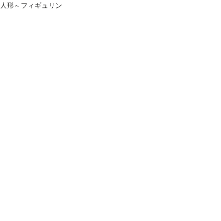
人形～フィギュリン
全ての最新入荷予定
すべて表示
最新記事