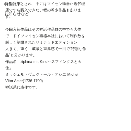
特集記事
ィションとされ、中にはマイセン磁器正規代理
店ですら購入できない程の希少作品もありま
お知らせなど
す。
今回入荷作品はその神話作品群の中でも大作
で、ドイツマイセン磁器本社において制作数を
厳しく制限されたリミテッドエディション
大きく、重く、威厳と重厚感で一目で”特別な作
品”と分かります。
作品名「Sphinx mit Kind～スフィンクスと天
使」
ミッシェル・ヴェクトール・アシエ Michel 
Vitor Acier(1736-1799)
神話系代表作です。