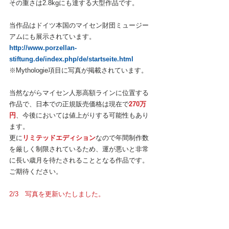
その重さは2.8kgにも達する大型作品です。
当作品はドイツ本国のマイセン財団ミュージー
アムにも展示されています。
http://www.porzellan-
stiftung.de/index.php/de/startseite.html
※Mythologie項目に写真が掲載されています。
当然ながらマイセン人形高額ラインに位置する
作品で、日本での正規販売価格は現在で
270万
円
、今後においては値上がりする可能性もあり
ます。
更に
リミテッドエディション
なので年間制作数
を厳しく制限されているため、運が悪いと非常
に長い歳月を待たされることとなる作品です。
ご期待ください。
2/3　写真を更新いたしました。