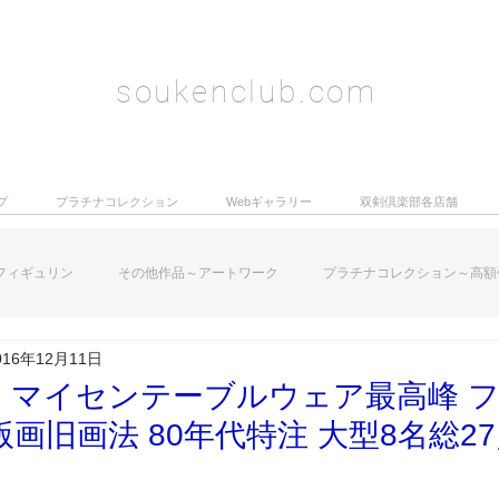
soukenclub.com
プ
プラチナコレクション
Webギャラリー
双剣倶楽部各店舗
フィギュリン
その他作品～アートワーク
プラチナコレクション～高額
016年12月11日
 マイセンテーブルウェア最高峰 
版画旧画法 80年代特注 大型8名総2