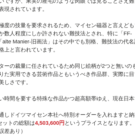
いですが、果実の産毛のような肉眼では見ることさえ難
表現されています。
極度の技量を要求されるため、マイセン磁器と言えども
か数人程度にしか許されない難技法とされ、特に「FF-
i」と「alte Manier-旧画法」はその中でも別格、難技法
格上と言われています。
ターの裁量に任されているため同じ絵柄が2つと無いの
りた実用できる芸術作品ともいうべき作品群、実際に目
美しさです。
い時間を要する特殊な作品かつ超高額帯ゆえ、現在日本
通しドイツマイセン本社へ特別オーダーを入れますと納
セットの総額は
4,503,600円
というプライスとなります。
誤差あり）