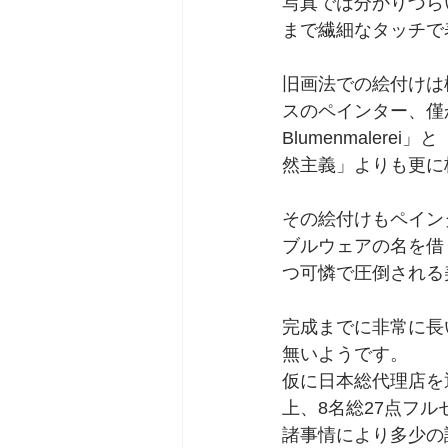
写真では分かりづら
まで繊細なタッチで
旧画法での絵付けは
スのペインター、僅
Blumenmalere
然主義」よりも更に
その絵付けもペイン
ブルウェアの名を借
つ可憐で圧倒される
完成までに非常に長
無いようです。
仮に日本総代理店を
上、8名総27点フル
諸事情により多少の