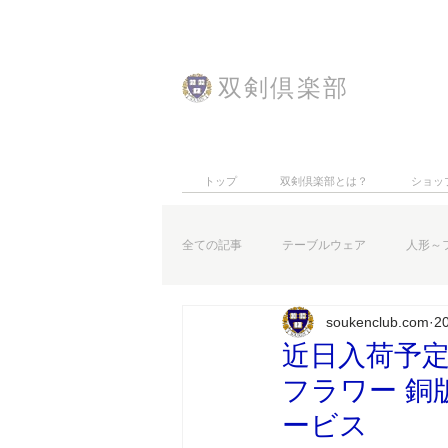
​双剣倶楽部
トップ
双剣倶楽部とは？
ショッ
全ての記事
テーブルウェア
人形～
soukenclub.com
2
特集記事
お知らせなど
近日入荷予定
フラワー 銅
ービス