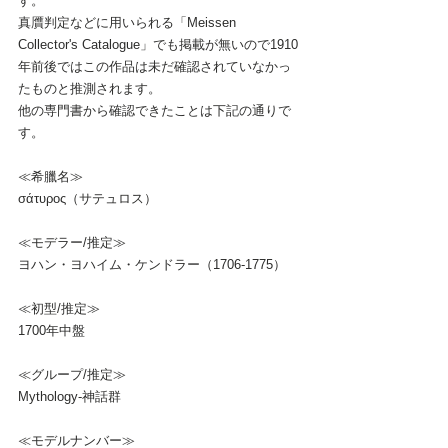
す。
真贋判定などに用いられる「Meissen 
Collector's Catalogue」でも掲載が無いので1910
年前後ではこの作品は未だ確認されていなかっ
たものと推測されます。
他の専門書から確認できたことは下記の通りで
す。
≪希臘名≫
σάτυρος（サテュロス）
≪モデラー/推定≫
ヨハン・ヨハイム・ケンドラー（1706-1775）
≪初型/推定≫
1700年中盤
≪グループ/推定≫
Mythology-神話群
≪モデルナンバー≫