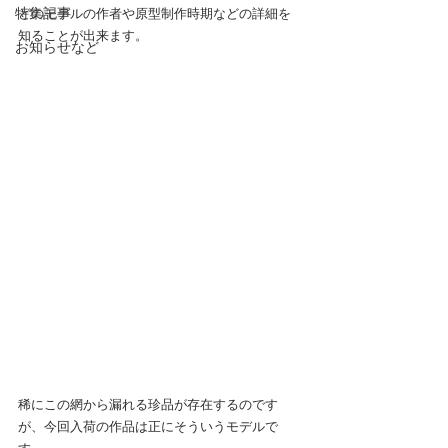
特集記事
どのモデルの作者や原型制作時期などの詳細を
知ることが出来ます。
お知らせなど
稀にこの網から漏れる珍品が存在するのです
が、今回入荷の作品は正にそういうモデルで