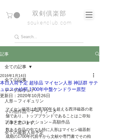
​双剣倶楽部
soukenclub.com
記事
全ての記事
2016年1月14日
全ての記事
本日入荷予定 超珍品 マイセン人形 神話群 サテ
ュロスの給餌 1700年中盤ケンドラー原型
テーブルウェア
更新日：
2020年10月26日
人形～フィギュリン
マイセン磁器は創業300年を超える西洋磁器の老
その他作品～アートワーク
舗であり、トップブランドであることはご存知
プラチナコレクション～高額作品
の事と思います。
数ある作品の中でも特に人形はマイセン磁器創
全ての最新入荷予定
成期の1700年代前半から文献や専門書でその殆