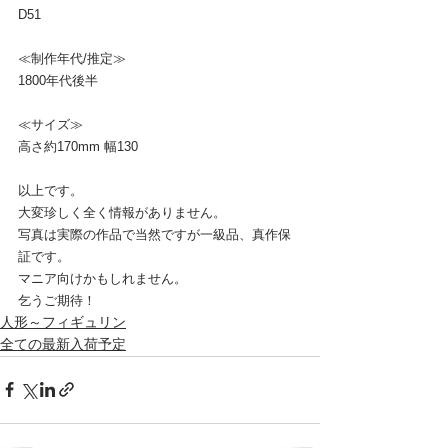
D51
≪制作年代/推定≫
1800年代後半
≪サイズ≫
高さ約170mm 幅130
以上です。
大変珍しく全く情報がありません。
写真は実際の作品で当然ですが一級品、真作保
証です。
マニア向けかもしれません。
乞うご期待！
人形～フィギュリン
全ての最新入荷予定