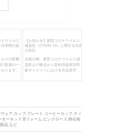
入荷予定 マイセン 2018
テッド・マスター・ワー
特大陶板画「WORLD OF
ロナウイルス
【お知らせ】新型コロナウイルス
BUD」 Jörg danielcz
→日本間の貿
感染症（COVID-19）に関する当店
55cm/12.5Kg 超高額作品
の対応
イルスの影響
当面の間、新型コロナウイルス感
間の貿易の一
染防止の観点から双剣倶楽部古民
ております。
家ギャラリーにおける作品見学を
入貨物もドイ
見合わせて頂きます。 ​ 【新型コロ
れている状態
ナウイルス感染症（COVID-19）に
をご依頼いた
関する配送の影響について】 地域
お荷物が大幅
により配送に影響が出る場合がご
ます。 予め
ざいます。当店としましても最新
。
の状況を絶えず確認...
ルウェア,カップ,プレート,コーヒーカップ,ティ
ーオーキッド,Bフォーム,ピンクローズ,柿右衛
,新品,など