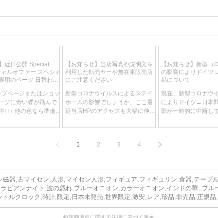
近日入荷予定 マイセンテーブ
近日
ルウェア最高峰 ブリュール伯
リミ
爵献上品 スワンサービス 大
ク 
近日公開 Special
【お知らせ】当店写真や説明文を
【お知らせ】新型コ
型6名総21点フルサービス 超
THE 
スペシャルオファー スペシャ
利用した転売ヤーや無在庫販売店
の影響によりドイツ
高額
75×
専用のページ 日替わ
にご注意ください
易について
りで特別価格が目白押
トップページまたはショッ
新型コロナウイルスによるステイ
現在、新型コロナウ
ージに青い蝶が飛んで
ホームの影響でしょうか、ここ最
によりドイツ→日本
↑↑↑ 他の色なら準備中
近当店HPのアクセスも大幅に伸
部が一時的に中断し
期間未定、商品は随時入
び、それに伴いお問い合わせも大
これにより当店の輸
一点限りで降り切れ御
変多くなってきていますが、その
ツ税関で留め置きさ
ともスリリングなブー
中で気になるお問い合わせが数件
で、卸売り等で輸入
1
2
3
4
です。 赤字で出すもの
ございましたのでご紹介させてい
だきましたお客様の
..
ただきます。...
に遅れる可能がござい
ご了承くださいませ
磁器,古マイセン,人形,マイセン人形,フィギュア,フィギュリン,食器,テーブ
アラビアンナイト,波の戯れ,ブルーオニオン,カラーオニオン,インドの華,,ブル
ントルクロック,時計,限定,日本未発売,世界限定,激安,レア,珍品,非売品,正規品
特定商取引に関する法律に基づく表示