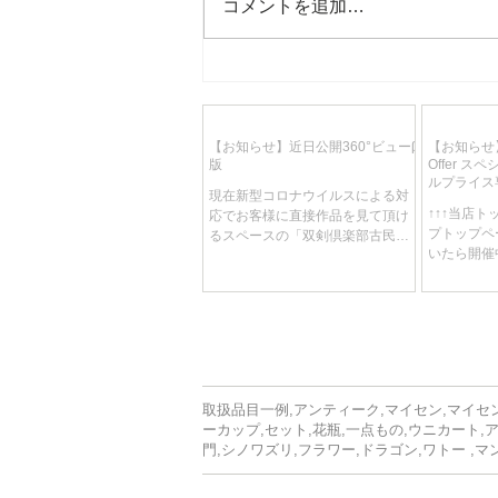
コメントを追加…
【お知らせ】現在の社会情勢
によるマイセン磁器作品の高
騰について
【お知らせ】近日公開360°ビューβ
【お知らせ】
版
Offer 
ルプライス
現在新型コロナウイルスによる対
り、週替わ
↑↑↑当店
応でお客様に直接作品を見て頂け
しです！
プトップペ
るスペースの「双剣倶楽部古民家
いたら開催中
ギャラリー 作品見学」を中止させ
です 開催
てただいております。 それに伴い
れ替え、各
なんとかお客様に写真より詳しく
免という何
作品の良さを見て頂ける方法はな
スを制作中
いものか…...
もあります。.
取扱品目一例,アンティーク,マイセン,マイセン
ーカップ,セット,花瓶,一点もの,ウニカート,
門,シノワズリ,フラワー,ドラゴン,ワトー ,マ