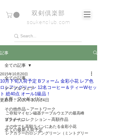
​双剣倶楽部
soukenclub.com
記事
全ての記事
2015年10月20日
全ての記事
10月下旬入荷予定 Bフォーム 金彩小花 レア色
ロシアングリーン 12名コーヒー＆ティーWセッ
テーブルウェア
ト 総40点 オール1級品！
人形～フィギュリン
更新日：
2020年10月24日
その他作品～アートワーク
ご存知マイセン磁器テーブルウエアの最高峰
プラチナコレクション～高額作品
Bフォーム
その中でも高額ラインにあたる金彩小花
全ての最新入荷予定
レアカラーのロシアングリーン（ミントグリー