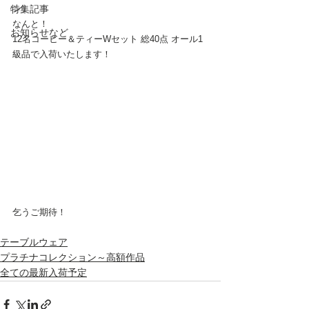
特集記事
ン）
なんと！
お知らせなど
12名コーヒー＆ティーWセット 総40点 オール1
級品で入荷いたします！
乞うご期待！
テーブルウェア
プラチナコレクション～高額作品
全ての最新入荷予定