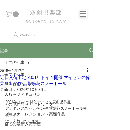
​双剣倶楽部
soukenclub.com
記事
全ての記事
2015年8月17日
全ての記事
近日入荷予定 2001年ドイツ開催 マイセンの偉
業展出品作品 紫陽花スノーボール
テーブルウェア
更新日：
2020年10月26日
人形～フィギュリン
2001年 ドイツ開催マイセン展出品作品
その他作品～アートワーク
アンドレアス·ヘルテン作 紫陽花スノーボール発
プラチナコレクション～高額作品
展作品
近日入荷いたします！
全ての最新入荷予定