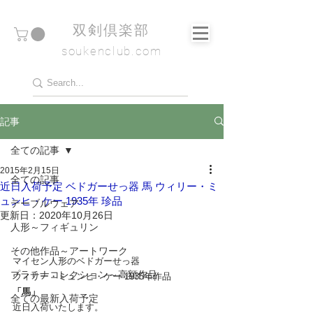
​双剣倶楽部
soukenclub.com
記事
全ての記事
2015年2月15日
全ての記事
近日入荷予定 ベドガーせっ器 馬 ウィリー・ミ
ュンヒ・ケー 1935年 珍品
テーブルウェア
更新日：
2020年10月26日
人形～フィギュリン
その他作品～アートワーク
マイセン人形のベドガーせっ器
プラチナコレクション～高額作品
ウィリー・ミュンヒ・ケー 1935年作品
「馬」
全ての最新入荷予定
近日入荷いたします。