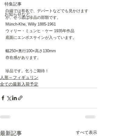
特集記事
白磁では有名で、デパートなどでも見かけます
お知らせなど
が、せっ器は珍品の部類です。
Münch-Khe, Willy 1885-1961
ウィリー・ミュンヒ・ケー 1935年作品
底面にエンボスサインが入っています。
幅250×奥行100×高さ130mm
存在感があります。
珍品です。乞うご期待！
人形～フィギュリン
全ての最新入荷予定
すべて表示
最新記事