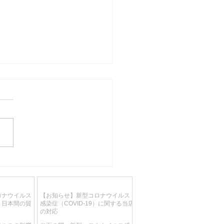
入荷予定 マイセン 2018
テッド・マスター・ワー
特大陶板画「WORLD OF
ロナウイルス
【お知らせ】新型コロナウイルス
BUD」 Jörg danielcz
→日本間の貿
感染症（COVID-19）に関する当店
55cm/12.5Kg 超高額作品
の対応