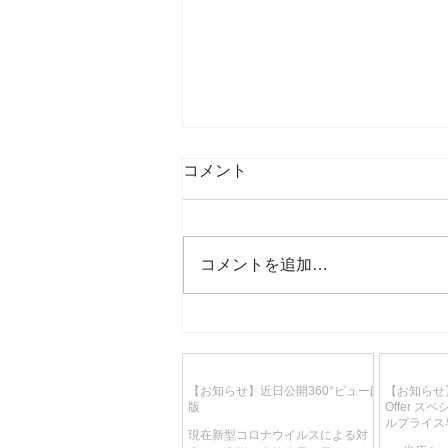
コメント
コメントを追加…
【お知らせ】現在の社会情勢
によるマイセン磁器作品の高
騰について
【お知らせ】近日公開360°ビューβ
【お知らせ】
版
Offer 
ルプライス
現在新型コロナウイルスによる対
り、週替わ