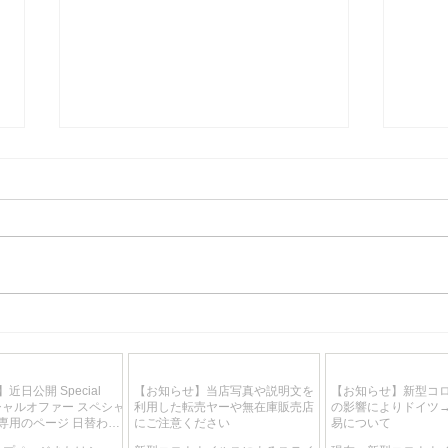
近日入荷予定 マイセンテーブ
近日
ルウェア最高峰 ブリュール伯
リミ
爵献上品 スワンサービス 大
ク 
近日公開 Special
【お知らせ】当店写真や説明文を
【お知らせ】新型コ
型6名総21点フルサービス 超
THE 
スペシャルオファー スペシャ
利用した転売ヤーや無在庫販売店
の影響によりドイツ
高額
75×
専用のページ 日替わ
にご注意ください
易について
りで特別価格が目白押