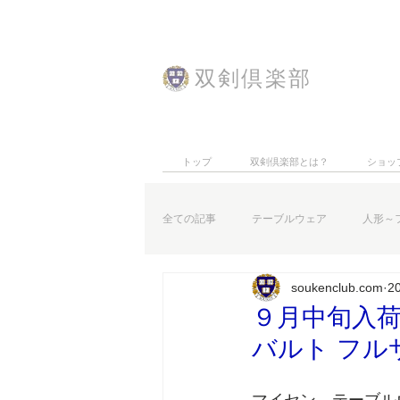
​双剣倶楽部
トップ
双剣倶楽部とは？
ショッ
全ての記事
テーブルウェア
人形～
soukenclub.com
2
特集記事
お知らせなど
９月中旬入荷
バルト フル