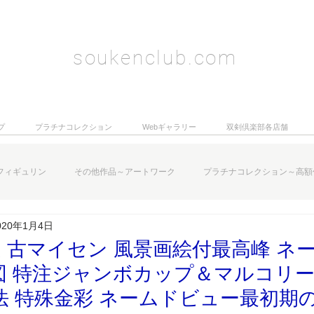
soukenclub.com
プ
プラチナコレクション
Webギャラリー
双剣倶楽部各店舗
フィギュリン
その他作品～アートワーク
プラチナコレクション～高額
020年1月4日
 古マイセン 風景画絵付最高峰 ネ
図 特注ジャンボカップ＆マルコリー
法 特殊金彩 ネームドビュー最初期