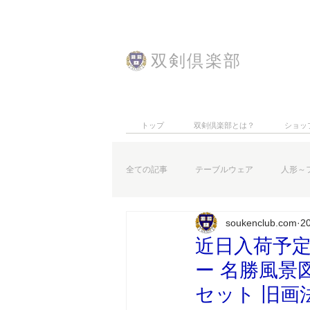
​双剣倶楽部
トップ
双剣倶楽部とは？
ショッ
全ての記事
テーブルウェア
人形～
soukenclub.com
2
特集記事
お知らせなど
近日入荷予定
ー 名勝風景
セット 旧画