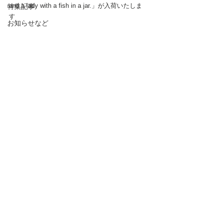
and a lady with a fish in a jar.」が入荷いたしま
特集記事
す
お知らせなど