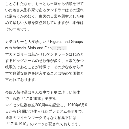
しとされたなか、もっとも王室から信頼を得て
いた若き人形作家であるケンドラーはその流れ
に逆らうかの如く、庶民の日常を題材とした極
めて珍しい人形を数点残していますが、本作は
その一点です。
カテゴリーも大変珍しい「Figures and Groups 
with Animals Birds and Fish
」です。
本カテゴリーは若かりしケンドラーをはじめと
するビッグネームの意欲作が多く、日常的かつ
牧歌的であることが特徴で、その少なさから日
本で良質な個体を購入することは極めて困難と
言われております。
今回入荷作品はそんな中でも更に珍しい個体
で、
通称「1710-1910」モデル。
マイセン磁器創立200周年を記念し、
1910年6月6
日から1年間だけ作られた
プレミアム
モデルで、
通常のマイセンマークではなく釉薬下には
「1710-1910」のマークが記されております。