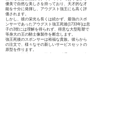
優美で自然な美しさを持っており、天才的な才
能を十分に発揮し、アウグスト強王にも高く評
価されます。
しかし、彼の栄光も長くは続かず、最強のスポ
ンサーであったアウグスト強王死後(1733年)は息
子の3世には理解を得られず、得意な大型彫塑で
等身大の王の騎士像製作を断念します。
強王死後のスポンサーは裕福な貴族。彼らから
の注文で、様々なその新しいサービスセットの
原型を作ります。 
バロック様式、ロココ様式にも精通していた彼
のサービスセットは貴族達からも賞賛を浴びま
す。
人形～フィギュリン
全ての最新入荷予定
すべて表示
最新記事