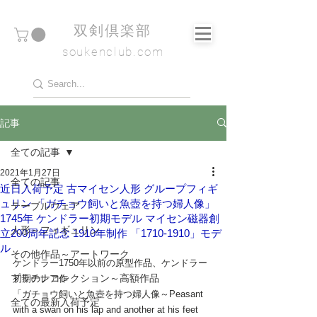
​双剣倶楽部
soukenclub.com
記事
全ての記事
2021年1月27日
全ての記事
近日入荷予定 古マイセン人形 グループフィギ
ュリン 「ガチョウ飼いと魚壺を持つ婦人像」
テーブルウェア
1745年 ケンドラー初期モデル マイセン磁器創
人形～フィギュリン
立200周年記念 1910年制作 「1710-1910」モデ
ル
その他作品～アートワーク
ケンドラー1750年以前の原型作品、ケンドラー
プラチナコレクション～高額作品
初期のレア作
「ガチョウ飼いと魚壺を持つ婦人像～Peasant 
全ての最新入荷予定
with a swan on his lap and another at his feet 