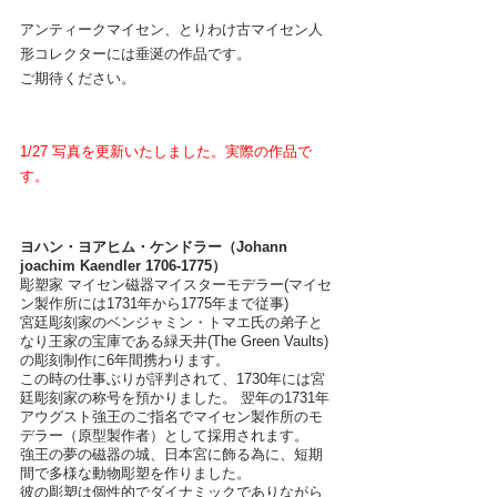
アンティークマイセン、とりわけ古マイセン人
形コレクターには垂涎の作品です。
ご期待ください。
1/27 写真を更新いたしました。実際の作品で
す。
ヨハン・ヨアヒム・ケンドラー（Johann 
joachim Kaendler 1706-1775）
彫塑家 マイセン磁器マイスターモデラー(マイセ
ン製作所には1731年から1775年まで従事)  
宮廷彫刻家のベンジャミン・トマエ氏の弟子と
なり王家の宝庫である緑天井(The Green Vaults)
の彫刻制作に6年間携わります。 
この時の仕事ぶりが評判されて、1730年には宮
廷彫刻家の称号を預かりました。 翌年の1731年
アウグスト強王のご指名でマイセン製作所のモ
デラー（原型製作者）として採用されます。
強王の夢の磁器の城、日本宮に飾る為に、短期
間で多様な動物彫塑を作りました。
彼の彫塑は個性的でダイナミックでありながら