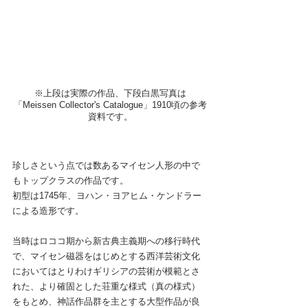
※上段は実際の作品、
下段白黒写真は
「Meissen Collector's Catalogue」1910頃の参考
資料です。
珍しさという点では数あるマイセン人形の中で
もトップクラスの作品です。
初型は1745年、ヨハン・ヨアヒム・ケンドラー
による造形です。
当時はロココ期から新古典主義期への移行時代
で、マイセン磁器をはじめとする西洋芸術文化
においてはとりわけギリシアの芸術が模範とさ
れた、より確固とした荘重な様式（真の様式）
をもとめ、神話作品群を主とする大型作品が良