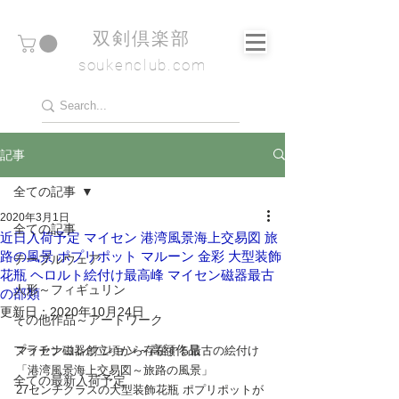
​双剣倶楽部
soukenclub.com
記事
全ての記事
2020年3月1日
全ての記事
近日入荷予定 マイセン 港湾風景海上交易図 旅
路の風景 ポプリポット マルーン 金彩 大型装飾
テーブルウェア
花瓶 ヘロルト絵付け最高峰 マイセン磁器最古
人形～フィギュリン
の部類
更新日：
2020年10月24日
その他作品～アートワーク
プラチナコレクション～高額作品
マイセン磁器創立頃から存在する最古の絵付け
「港湾風景海上交易図～旅路の風景」
全ての最新入荷予定
27センチクラスの大型装飾花瓶 ポプリポットが