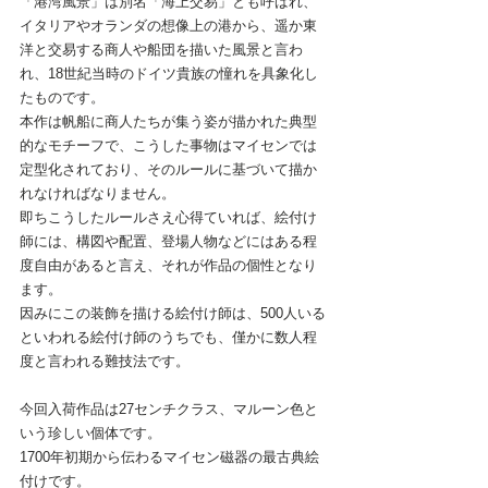
「港湾風景」は別名「海上交易」とも呼ばれ、
イタリアやオランダの想像上の港から、遥か東
洋と交易する商人や船団を描いた風景と言わ
れ、18世紀当時のドイツ貴族の憧れを具象化し
たものです。
本作は帆船に商人たちが集う姿が描かれた典型
的なモチーフで、こうした事物はマイセンでは
定型化されており、そのルールに基づいて描か
れなければなりません。
即ちこうしたルールさえ心得ていれば、絵付け
師には、構図や配置、登場人物などにはある程
度自由があると言え、それが作品の個性となり
ます。
因みにこの装飾を描ける絵付け師は、500人いる
といわれる絵付け師のうちでも、僅かに数人程
度と言われる難技法です。
今回入荷作品は27センチクラス、マルーン色と
いう珍しい個体です。
1700年初期から伝わるマイセン磁器の最古典絵
付けです。