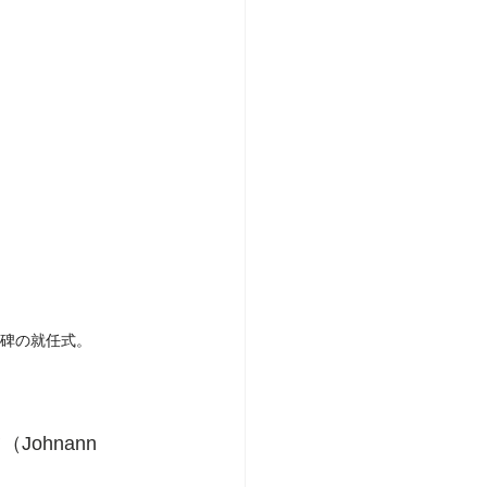
念碑の就任式。
ohnann 