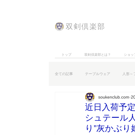
​双剣倶楽部
トップ
双剣倶楽部とは？
ショッ
全ての記事
テーブルウェア
人形～
soukenclub.com
2
特集記事
お知らせなど
近日入荷予定
シュテール人形
り”灰かぶり