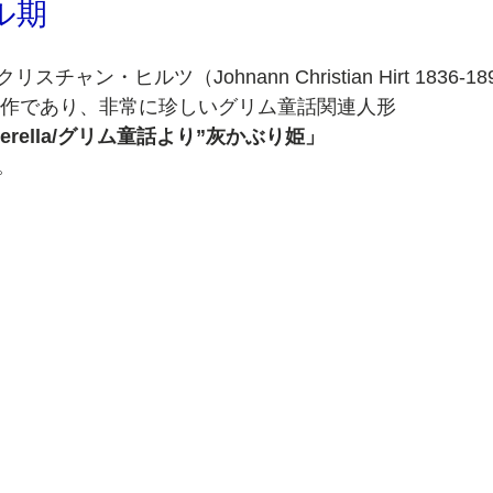
ル期
ャン・ヒルツ（Johnann Christian Hirt 1836-18
の名作であり、非常に珍しいグリム童話関連人形
erella/グリム童話より”灰かぶり姫」 
。